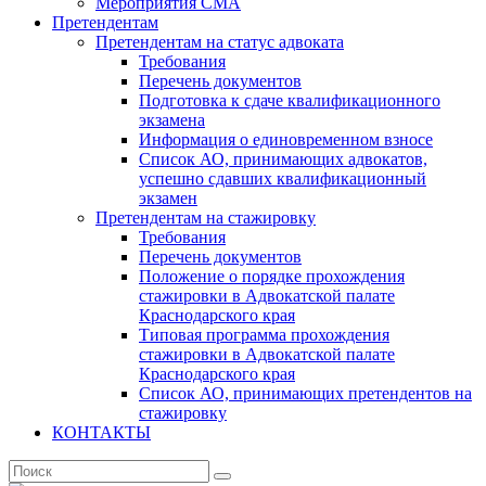
Мероприятия СМА
Претендентам
Претендентам на статус адвоката
Требования
Перечень документов
Подготовка к сдаче квалификационного
экзамена
Информация о единовременном взносе
Список АО, принимающих адвокатов,
успешно сдавших квалификационный
экзамен
Претендентам на стажировку
Требования
Перечень документов
Положение о порядке прохождения
стажировки в Адвокатской палате
Краснодарского края
Типовая программа прохождения
стажировки в Адвокатской палате
Краснодарского края
Список АО, принимающих претендентов на
стажировку
КОНТАКТЫ