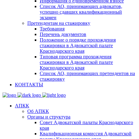
Информация о единовременном взносе
Список АО, принимающих адвокатов,
успешно сдавших квалификационный
экзамен
Претендентам на стажировку
Требования
Перечень документов
Положение о порядке прохождения
стажировки в Адвокатской палате
Краснодарского края
Типовая программа прохождения
стажировки в Адвокатской палате
Краснодарского края
Список АО, принимающих претендентов на
стажировку
КОНТАКТЫ
АПКК
Об АПКК
Органы и структура
Совет Адвокатской палаты Краснодарского
края
Квалификационная комиссия Адвокатской