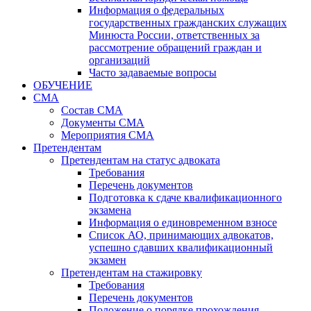
Информация о федеральных
государственных гражданских служащих
Минюста России, ответственных за
рассмотрение обращений граждан и
организаций
Часто задаваемые вопросы
ОБУЧЕНИЕ
СМА
Состав СМА
Документы СМА
Мероприятия СМА
Претендентам
Претендентам на статус адвоката
Требования
Перечень документов
Подготовка к сдаче квалификационного
экзамена
Информация о единовременном взносе
Список АО, принимающих адвокатов,
успешно сдавших квалификационный
экзамен
Претендентам на стажировку
Требования
Перечень документов
Положение о порядке прохождения