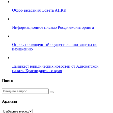
Обзор заседания Совета АПКК
Информационное письмо Росфинмониторинга
Опрос, посвященный осуществлению защиты по
назначению
Дайджест юридических новостей от Адвокатской
палаты Краснодарского края
Поиск
Введите
запрос
Архивы
Архивы