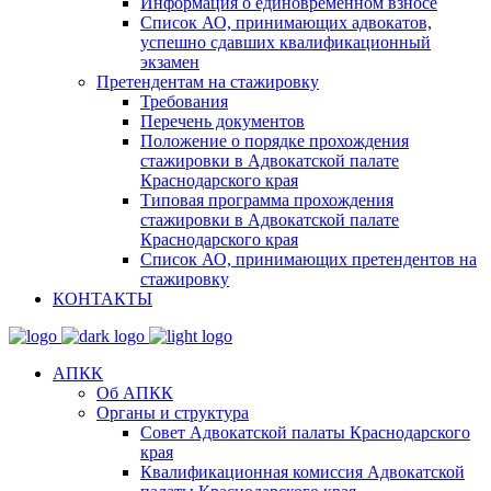
Информация о единовременном взносе
Список АО, принимающих адвокатов,
успешно сдавших квалификационный
экзамен
Претендентам на стажировку
Требования
Перечень документов
Положение о порядке прохождения
стажировки в Адвокатской палате
Краснодарского края
Типовая программа прохождения
стажировки в Адвокатской палате
Краснодарского края
Список АО, принимающих претендентов на
стажировку
КОНТАКТЫ
АПКК
Об АПКК
Органы и структура
Совет Адвокатской палаты Краснодарского
края
Квалификационная комиссия Адвокатской