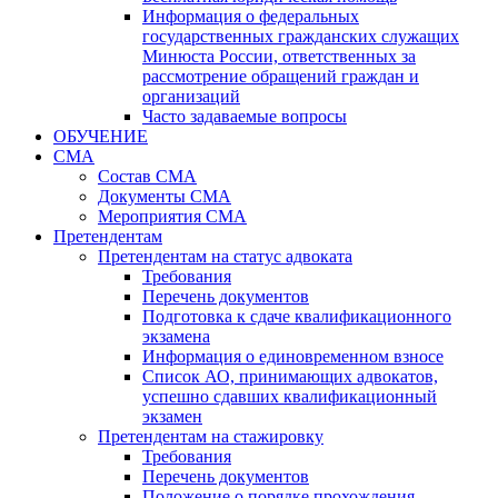
Информация о федеральных
государственных гражданских служащих
Минюста России, ответственных за
рассмотрение обращений граждан и
организаций
Часто задаваемые вопросы
ОБУЧЕНИЕ
СМА
Состав СМА
Документы СМА
Мероприятия СМА
Претендентам
Претендентам на статус адвоката
Требования
Перечень документов
Подготовка к сдаче квалификационного
экзамена
Информация о единовременном взносе
Список АО, принимающих адвокатов,
успешно сдавших квалификационный
экзамен
Претендентам на стажировку
Требования
Перечень документов
Положение о порядке прохождения