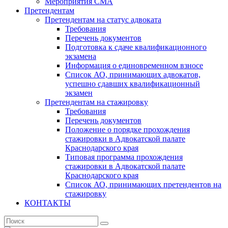
Мероприятия СМА
Претендентам
Претендентам на статус адвоката
Требования
Перечень документов
Подготовка к сдаче квалификационного
экзамена
Информация о единовременном взносе
Список АО, принимающих адвокатов,
успешно сдавших квалификационный
экзамен
Претендентам на стажировку
Требования
Перечень документов
Положение о порядке прохождения
стажировки в Адвокатской палате
Краснодарского края
Типовая программа прохождения
стажировки в Адвокатской палате
Краснодарского края
Список АО, принимающих претендентов на
стажировку
КОНТАКТЫ