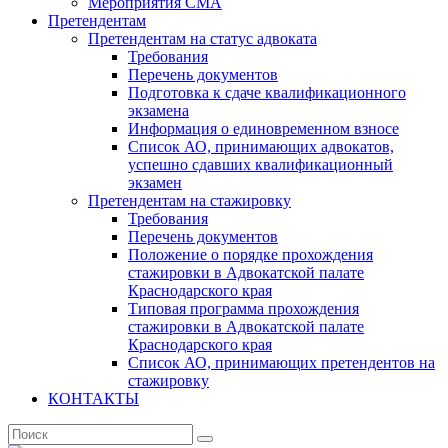
Мероприятия СМА
Претендентам
Претендентам на статус адвоката
Требования
Перечень документов
Подготовка к сдаче квалификационного
экзамена
Информация о единовременном взносе
Список АО, принимающих адвокатов,
успешно сдавших квалификационный
экзамен
Претендентам на стажировку
Требования
Перечень документов
Положение о порядке прохождения
стажировки в Адвокатской палате
Краснодарского края
Типовая программа прохождения
стажировки в Адвокатской палате
Краснодарского края
Список АО, принимающих претендентов на
стажировку
КОНТАКТЫ