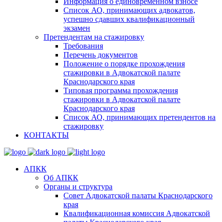
Информация о единовременном взносе
Список АО, принимающих адвокатов,
успешно сдавших квалификационный
экзамен
Претендентам на стажировку
Требования
Перечень документов
Положение о порядке прохождения
стажировки в Адвокатской палате
Краснодарского края
Типовая программа прохождения
стажировки в Адвокатской палате
Краснодарского края
Список АО, принимающих претендентов на
стажировку
КОНТАКТЫ
АПКК
Об АПКК
Органы и структура
Совет Адвокатской палаты Краснодарского
края
Квалификационная комиссия Адвокатской