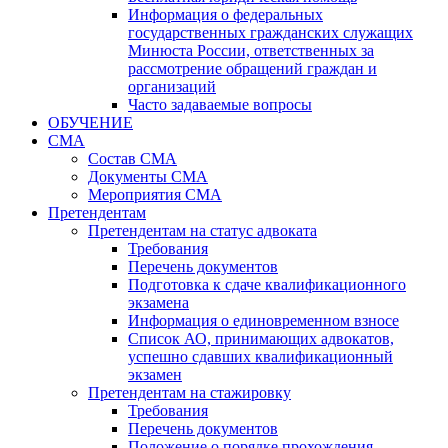
Информация о федеральных
государственных гражданских служащих
Минюста России, ответственных за
рассмотрение обращений граждан и
организаций
Часто задаваемые вопросы
ОБУЧЕНИЕ
СМА
Состав СМА
Документы СМА
Мероприятия СМА
Претендентам
Претендентам на статус адвоката
Требования
Перечень документов
Подготовка к сдаче квалификационного
экзамена
Информация о единовременном взносе
Список АО, принимающих адвокатов,
успешно сдавших квалификационный
экзамен
Претендентам на стажировку
Требования
Перечень документов
Положение о порядке прохождения