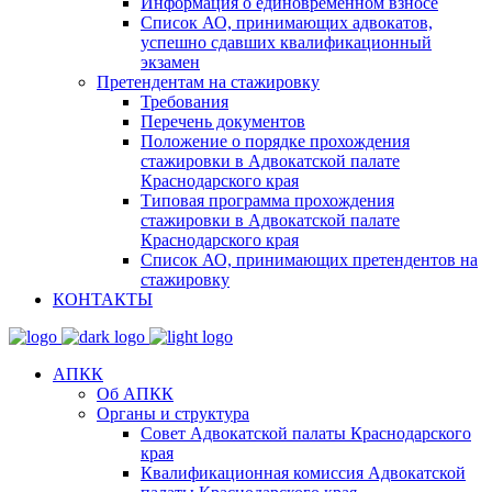
Информация о единовременном взносе
Список АО, принимающих адвокатов,
успешно сдавших квалификационный
экзамен
Претендентам на стажировку
Требования
Перечень документов
Положение о порядке прохождения
стажировки в Адвокатской палате
Краснодарского края
Типовая программа прохождения
стажировки в Адвокатской палате
Краснодарского края
Список АО, принимающих претендентов на
стажировку
КОНТАКТЫ
АПКК
Об АПКК
Органы и структура
Совет Адвокатской палаты Краснодарского
края
Квалификационная комиссия Адвокатской