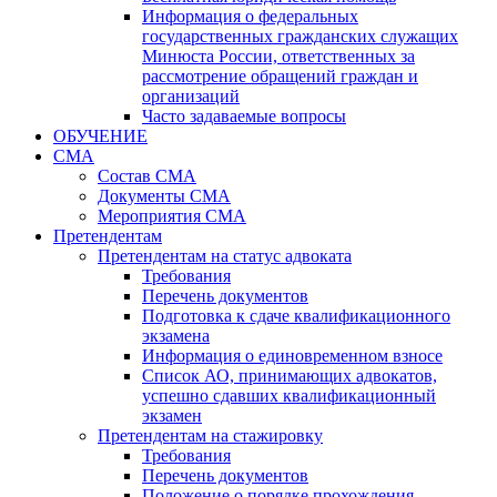
Информация о федеральных
государственных гражданских служащих
Минюста России, ответственных за
рассмотрение обращений граждан и
организаций
Часто задаваемые вопросы
ОБУЧЕНИЕ
СМА
Состав СМА
Документы СМА
Мероприятия СМА
Претендентам
Претендентам на статус адвоката
Требования
Перечень документов
Подготовка к сдаче квалификационного
экзамена
Информация о единовременном взносе
Список АО, принимающих адвокатов,
успешно сдавших квалификационный
экзамен
Претендентам на стажировку
Требования
Перечень документов
Положение о порядке прохождения