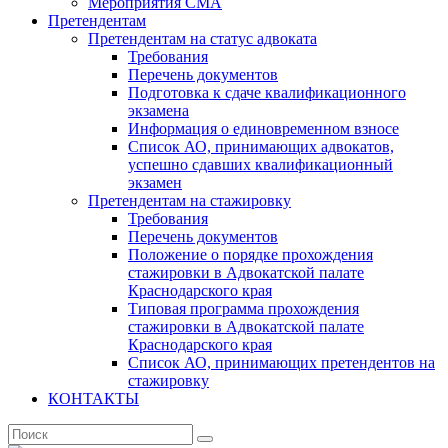
Мероприятия СМА
Претендентам
Претендентам на статус адвоката
Требования
Перечень документов
Подготовка к сдаче квалификационного
экзамена
Информация о единовременном взносе
Список АО, принимающих адвокатов,
успешно сдавших квалификационный
экзамен
Претендентам на стажировку
Требования
Перечень документов
Положение о порядке прохождения
стажировки в Адвокатской палате
Краснодарского края
Типовая программа прохождения
стажировки в Адвокатской палате
Краснодарского края
Список АО, принимающих претендентов на
стажировку
КОНТАКТЫ