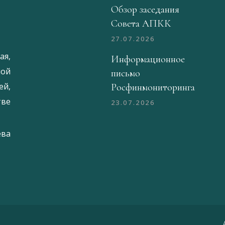
Обзор заседания
Совета АПКК
27.07.2026
ая,
Информационное
ой
письмо
й,
Росфинмониторинга
тве
23.07.2026
ева