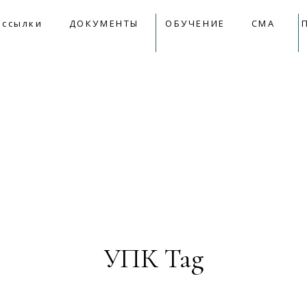
09:00 - 18:00
mail@apkk.ru
 ссылки
ДОКУМЕНТЫ
ОБУЧЕНИЕ
СМА
лки
ДОКУМЕНТЫ
ОБУЧЕНИЕ
СМА
Прет
УПК Tag