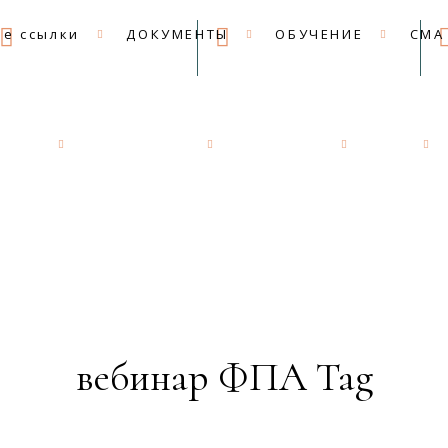
09:00 - 18:00
mail@apkk.ru
е ссылки
ДОКУМЕНТЫ
ОБУЧЕНИЕ
СМА
сылки
ДОКУМЕНТЫ
ОБУЧЕНИЕ
СМА
вебинар ФПА Tag