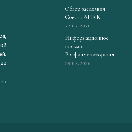
Обзор заседания
Совета АПКК
27.07.2026
ая,
Информационное
ой
письмо
й,
Росфинмониторинга
тве
23.07.2026
ева