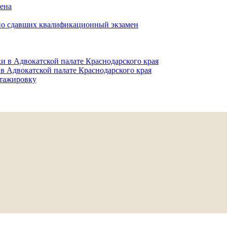
мена
но сдавших квалификационный экзамен
и в Адвокатской палате Краснодарского края
в Адвокатской палате Краснодарского края
тажировку