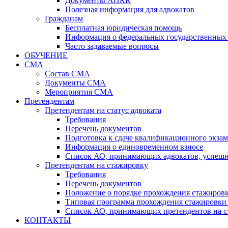
Документы АПКК
Полезная информация для адвокатов
Гражданам
Бесплатная юридическая помощь
Информация о федеральных государственных 
Часто задаваемые вопросы
ОБУЧЕНИЕ
СМА
Состав СМА
Документы СМА
Мероприятия СМА
Претендентам
Претендентам на статус адвоката
Требования
Перечень документов
Подготовка к сдаче квалификационного экза
Информация о единовременном взносе
Список АО, принимающих адвокатов, успеш
Претендентам на стажировку
Требования
Перечень документов
Положение о порядке прохождения стажировк
Типовая программа прохождения стажировки 
Список АО, принимающих претендентов на с
КОНТАКТЫ