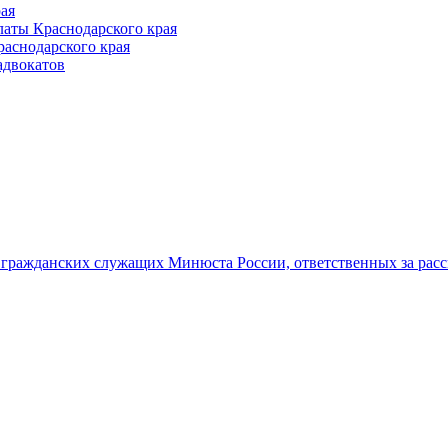
ая
аты Краснодарского края
раснодарского края
адвокатов
гражданских служащих Минюста России, ответственных за рас