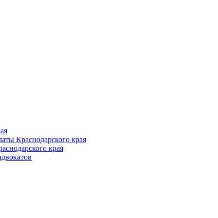
Follow us
ая
аты Краснодарского края
раснодарского края
адвокатов