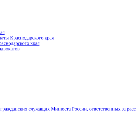
ая
аты Краснодарского края
раснодарского края
адвокатов
гражданских служащих Минюста России, ответственных за рас