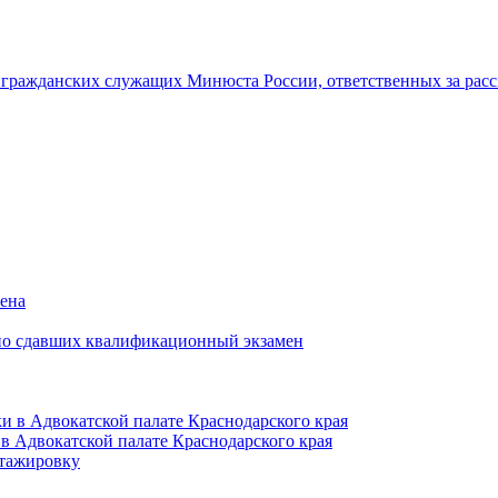
гражданских служащих Минюста России, ответственных за рас
мена
но сдавших квалификационный экзамен
и в Адвокатской палате Краснодарского края
в Адвокатской палате Краснодарского края
тажировку