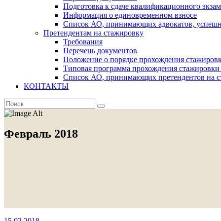
Подготовка к сдаче квалификационного экза
Информация о единовременном взносе
Список АО, принимающих адвокатов, успеш
Претендентам на стажировку
Требования
Перечень документов
Положение о порядке прохождения стажировк
Типовая программа прохождения стажировки 
Список АО, принимающих претендентов на с
КОНТАКТЫ
Февраль 2018
15.02.2018