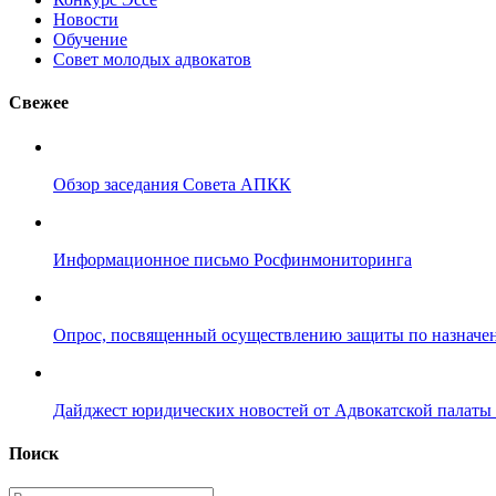
Новости
Обучение
Совет молодых адвокатов
Свежее
Обзор заседания Совета АПКК
Информационное письмо Росфинмониторинга
Опрос, посвященный осуществлению защиты по назначе
Дайджест юридических новостей от Адвокатской палаты 
Поиск
Введите