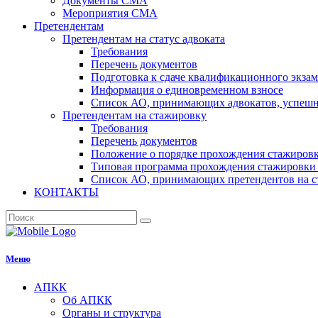
Документы СМА
Мероприятия СМА
Претендентам
Претендентам на статус адвоката
Требования
Перечень документов
Подготовка к сдаче квалификационного экза
Информация о единовременном взносе
Список АО, принимающих адвокатов, успеш
Претендентам на стажировку
Требования
Перечень документов
Положение о порядке прохождения стажировк
Типовая программа прохождения стажировки 
Список АО, принимающих претендентов на с
КОНТАКТЫ
Меню
АПКК
Об АПКК
Органы и структура