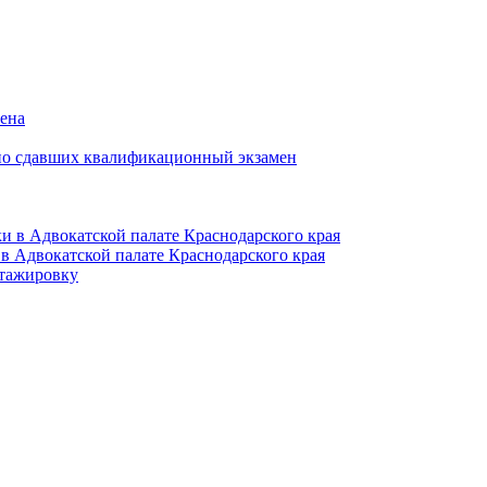
мена
но сдавших квалификационный экзамен
и в Адвокатской палате Краснодарского края
в Адвокатской палате Краснодарского края
тажировку