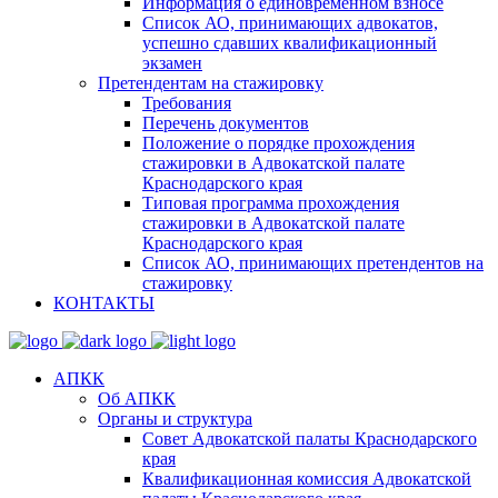
Информация о единовременном взносе
Список АО, принимающих адвокатов,
успешно сдавших квалификационный
экзамен
Претендентам на стажировку
Требования
Перечень документов
Положение о порядке прохождения
стажировки в Адвокатской палате
Краснодарского края
Типовая программа прохождения
стажировки в Адвокатской палате
Краснодарского края
Список АО, принимающих претендентов на
стажировку
КОНТАКТЫ
АПКК
Об АПКК
Органы и структура
Совет Адвокатской палаты Краснодарского
края
Квалификационная комиссия Адвокатской