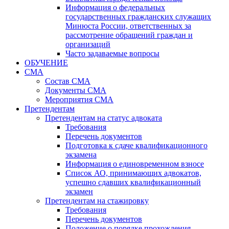
Информация о федеральных
государственных гражданских служащих
Минюста России, ответственных за
рассмотрение обращений граждан и
организаций
Часто задаваемые вопросы
ОБУЧЕНИЕ
СМА
Состав СМА
Документы СМА
Мероприятия СМА
Претендентам
Претендентам на статус адвоката
Требования
Перечень документов
Подготовка к сдаче квалификационного
экзамена
Информация о единовременном взносе
Список АО, принимающих адвокатов,
успешно сдавших квалификационный
экзамен
Претендентам на стажировку
Требования
Перечень документов
Положение о порядке прохождения