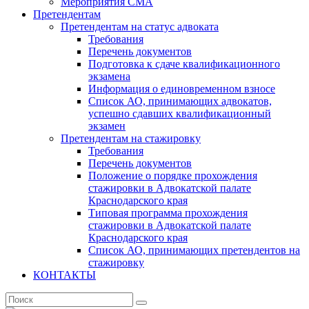
Мероприятия СМА
Претендентам
Претендентам на статус адвоката
Требования
Перечень документов
Подготовка к сдаче квалификационного
экзамена
Информация о единовременном взносе
Список АО, принимающих адвокатов,
успешно сдавших квалификационный
экзамен
Претендентам на стажировку
Требования
Перечень документов
Положение о порядке прохождения
стажировки в Адвокатской палате
Краснодарского края
Типовая программа прохождения
стажировки в Адвокатской палате
Краснодарского края
Список АО, принимающих претендентов на
стажировку
КОНТАКТЫ