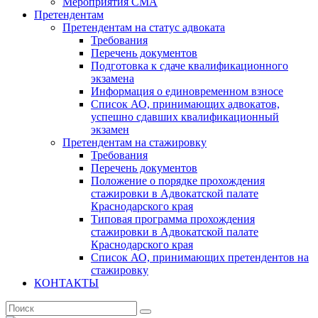
Мероприятия СМА
Претендентам
Претендентам на статус адвоката
Требования
Перечень документов
Подготовка к сдаче квалификационного
экзамена
Информация о единовременном взносе
Список АО, принимающих адвокатов,
успешно сдавших квалификационный
экзамен
Претендентам на стажировку
Требования
Перечень документов
Положение о порядке прохождения
стажировки в Адвокатской палате
Краснодарского края
Типовая программа прохождения
стажировки в Адвокатской палате
Краснодарского края
Список АО, принимающих претендентов на
стажировку
КОНТАКТЫ