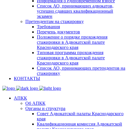
Информация о единовременном взносе
Список АО, принимающих адвокатов,
успешно сдавших квалификационный
экзамен
Претендентам на стажировку
Требования
Перечень документов
Положение о порядке прохождения
стажировки в Адвокатской палате
Краснодарского края
Типовая программа прохождения
стажировки в Адвокатской палате
Краснодарского края
Список АО, принимающих претендентов на
стажировку
КОНТАКТЫ
АПКК
Об АПКК
Органы и структура
Совет Адвокатской палаты Краснодарского
края
Квалификационная комиссия Адвокатской