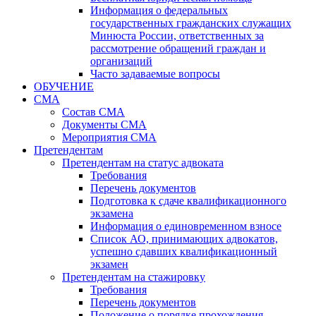
Информация о федеральных
государственных гражданских служащих
Минюста России, ответственных за
рассмотрение обращений граждан и
организаций
Часто задаваемые вопросы
ОБУЧЕНИЕ
СМА
Состав СМА
Документы СМА
Мероприятия СМА
Претендентам
Претендентам на статус адвоката
Требования
Перечень документов
Подготовка к сдаче квалификационного
экзамена
Информация о единовременном взносе
Список АО, принимающих адвокатов,
успешно сдавших квалификационный
экзамен
Претендентам на стажировку
Требования
Перечень документов
Положение о порядке прохождения