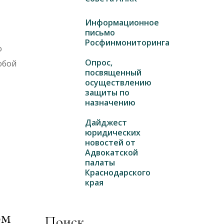
Информационное
письмо
Росфинмониторинга
о
Опрос,
юбой
посвященный
осуществлению
защиты по
назначению
Дайджест
юридических
новостей от
Адвокатской
палаты
Краснодарского
края
ом
Поиск