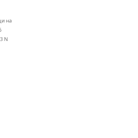
щи на
6
13 N