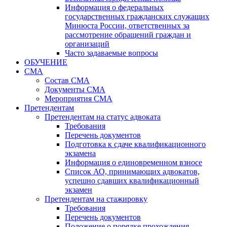
Информация о федеральных
государственных гражданских служащих
Минюста России, ответственных за
рассмотрение обращений граждан и
организаций
Часто задаваемые вопросы
ОБУЧЕНИЕ
СМА
Состав СМА
Документы СМА
Мероприятия СМА
Претендентам
Претендентам на статус адвоката
Требования
Перечень документов
Подготовка к сдаче квалификационного
экзамена
Информация о единовременном взносе
Список АО, принимающих адвокатов,
успешно сдавших квалификационный
экзамен
Претендентам на стажировку
Требования
Перечень документов
Положение о порядке прохождения