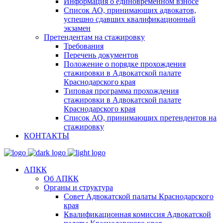
Информация о единовременном взносе
Список АО, принимающих адвокатов,
успешно сдавших квалификационный
экзамен
Претендентам на стажировку
Требования
Перечень документов
Положение о порядке прохождения
стажировки в Адвокатской палате
Краснодарского края
Типовая программа прохождения
стажировки в Адвокатской палате
Краснодарского края
Список АО, принимающих претендентов на
стажировку
КОНТАКТЫ
АПКК
Об АПКК
Органы и структура
Совет Адвокатской палаты Краснодарского
края
Квалификационная комиссия Адвокатской