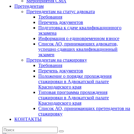
Мероприятия СМА
Претендентам
Претендентам на статус адвоката
Требования
Перечень документов
Подготовка к сдаче квалификационного
экзамена
Информация о единовременном взносе
Список АО, принимающих адвокатов,
успешно сдавших квалификационный
экзамен
Претендентам на стажировку
Требования
Перечень документов
Положение о порядке прохождения
стажировки в Адвокатской палате
Краснодарского края
Типовая программа прохождения
стажировки в Адвокатской палате
Краснодарского края
Список АО, принимающих претендентов на
стажировку
КОНТАКТЫ