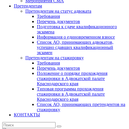
Мероприятия СМА
Претендентам
Претендентам на статус адвоката
Требования
Перечень документов
Подготовка к сдаче квалификационного
экзамена
Информация о единовременном взносе
Список АО, принимающих адвокатов,
успешно сдавших квалификационный
экзамен
Претендентам на стажировку
Требования
Перечень документов
Положение о порядке прохождения
стажировки в Адвокатской палате
Краснодарского края
Типовая программа прохождения
стажировки в Адвокатской палате
Краснодарского края
Список АО, принимающих претендентов на
стажировку
КОНТАКТЫ