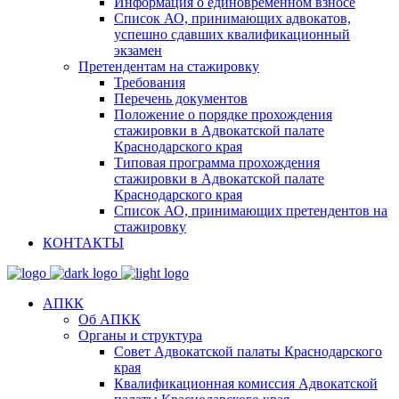
Информация о единовременном взносе
Список АО, принимающих адвокатов,
успешно сдавших квалификационный
экзамен
Претендентам на стажировку
Требования
Перечень документов
Положение о порядке прохождения
стажировки в Адвокатской палате
Краснодарского края
Типовая программа прохождения
стажировки в Адвокатской палате
Краснодарского края
Список АО, принимающих претендентов на
стажировку
КОНТАКТЫ
АПКК
Об АПКК
Органы и структура
Совет Адвокатской палаты Краснодарского
края
Квалификационная комиссия Адвокатской