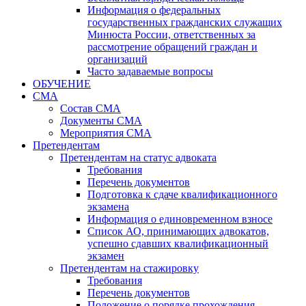
Информация о федеральных
государственных гражданских служащих
Минюста России, ответственных за
рассмотрение обращений граждан и
организаций
Часто задаваемые вопросы
ОБУЧЕНИЕ
СМА
Состав СМА
Документы СМА
Мероприятия СМА
Претендентам
Претендентам на статус адвоката
Требования
Перечень документов
Подготовка к сдаче квалификационного
экзамена
Информация о единовременном взносе
Список АО, принимающих адвокатов,
успешно сдавших квалификационный
экзамен
Претендентам на стажировку
Требования
Перечень документов
Положение о порядке прохождения