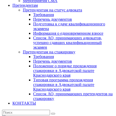
Мероприятия СМА
Претендентам
Претендентам на статус адвоката
Требования
Перечень документов
Подготовка к сдаче квалификационного
экзамена
Информация о единовременном взносе
Список АО, принимающих адвокатов,
успешно сдавших квалификационный
экзамен
Претендентам на стажировку
Требования
Перечень документов
Положение о порядке прохождения
стажировки в Адвокатской палате
Краснодарского края
Типовая программа прохождения
стажировки в Адвокатской палате
Краснодарского края
Список АО, принимающих претендентов на
стажировку
КОНТАКТЫ