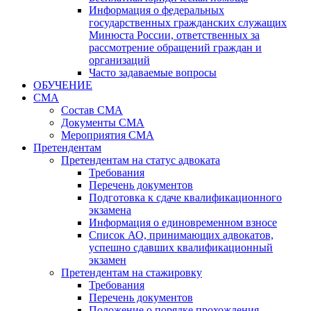
Информация о федеральных
государственных гражданских служащих
Минюста России, ответственных за
рассмотрение обращений граждан и
организаций
Часто задаваемые вопросы
ОБУЧЕНИЕ
СМА
Состав СМА
Документы СМА
Мероприятия СМА
Претендентам
Претендентам на статус адвоката
Требования
Перечень документов
Подготовка к сдаче квалификационного
экзамена
Информация о единовременном взносе
Список АО, принимающих адвокатов,
успешно сдавших квалификационный
экзамен
Претендентам на стажировку
Требования
Перечень документов
Положение о порядке прохождения