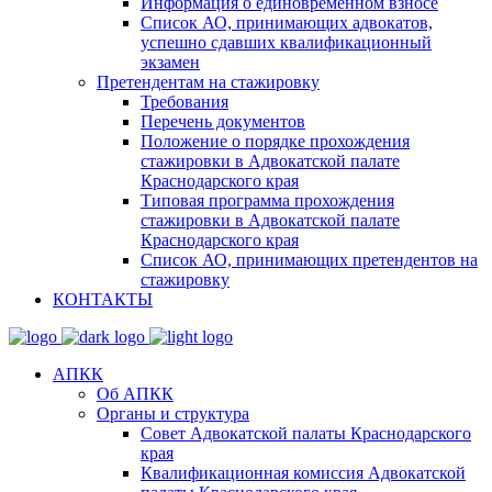
Информация о единовременном взносе
Список АО, принимающих адвокатов,
успешно сдавших квалификационный
экзамен
Претендентам на стажировку
Требования
Перечень документов
Положение о порядке прохождения
стажировки в Адвокатской палате
Краснодарского края
Типовая программа прохождения
стажировки в Адвокатской палате
Краснодарского края
Список АО, принимающих претендентов на
стажировку
КОНТАКТЫ
АПКК
Об АПКК
Органы и структура
Совет Адвокатской палаты Краснодарского
края
Квалификационная комиссия Адвокатской