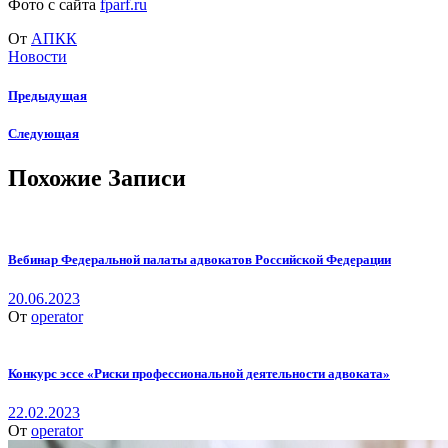
Фото с сайта
fparf.ru
От
АПКК
Новости
Предыдущая
Следующая
Похожие Записи
Вебинар Федеральной палаты адвокатов Российской Федерации
20.06.2023
От
operator
Конкурс эссе «Риски профессиональной деятельности адвоката»
22.02.2023
От
operator