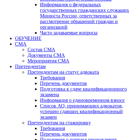
Информация о федеральных
государственных гражданских служащих
Минюста России, ответственных за
рассмотрение обращений граждан и
организаций
Часто задаваемые вопросы
ОБУЧЕНИЕ
СМА
Состав СМА
Документы СМА
Мероприятия СМА
Претендентам
Претендентам на статус адвоката
Требования
Перечень документов
Подготовка к сдаче квалификационного
экзамена
Информация о единовременном взносе
Список АО, принимающих адвокатов,
успешно сдавших квалификационный
экзамен
Претендентам на стажировку
Требования
Перечень документов
Положение о порядке прохождения