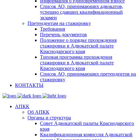
Информация о единовременном взносе
Список АО, принимающих адвокатов,
успешно сдавших квалификационный
экзамен
Претендентам на стажировку
Требования
Перечень документов
Положение о порядке прохождения
стажировки в Адвокатской палате
Краснодарского края
Типовая программа прохождения
стажировки в Адвокатской палате
Краснодарского края
Список АО, принимающих претендентов на
стажировку
КОНТАКТЫ
АПКК
Об АПКК
Органы и структура
Совет Адвокатской палаты Краснодарского
края
Квалификационная комиссия Адвокатской