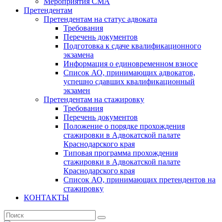
Мероприятия СМА
Претендентам
Претендентам на статус адвоката
Требования
Перечень документов
Подготовка к сдаче квалификационного
экзамена
Информация о единовременном взносе
Список АО, принимающих адвокатов,
успешно сдавших квалификационный
экзамен
Претендентам на стажировку
Требования
Перечень документов
Положение о порядке прохождения
стажировки в Адвокатской палате
Краснодарского края
Типовая программа прохождения
стажировки в Адвокатской палате
Краснодарского края
Список АО, принимающих претендентов на
стажировку
КОНТАКТЫ