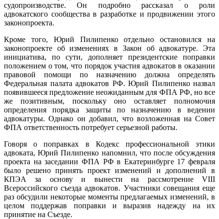
судопроизводстве. Он подробно рассказал о роли
адвокатского сообщества в разработке и продвижении этого
законопроекта.
Кроме того, Юрий Пилипенко отдельно остановился на
законопроекте об изменениях в Закон об адвокатуре. Эта
инициатива, по сути, дополняет президентские поправки
положением о том, что порядок участия адвокатов в оказании
правовой помощи по назначению должна определять
Федеральная палата адвокатов РФ. Юрий Пилипенко назвал
появившееся предложение неожиданным для ФПА РФ, но все
же позитивным, поскольку оно оставляет полномочия
определения порядка защиты по назначению в ведении
адвокатуры. Однако он добавил, что возложенная на Совет
ФПА ответственность потребует серьезной работы.
Говоря о поправках в Кодекс профессиональной этики
адвоката, Юрий Пилипенко напомнил, что после обсуждения
проекта на заседании ФПА РФ в Екатеринбурге 17 февраля
было решено принять проект изменений и дополнений в
КПЭА за основу и вынести на рассмотрение VIII
Всероссийского съезда адвокатов. Участники совещания еще
раз обсудили некоторые моменты предлагаемых изменений, в
целом поддержав поправки и выразив надежду на их
принятие на Съезде.