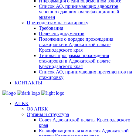
Информация о единовременном взносе
Список АО, принимающих адвокатов,
успешно сдавших квалификационный
экзамен
Претендентам на стажировку
Требования
Перечень документов
Положение о порядке прохождения
стажировки в Адвокатской палате
Краснодарского края
Типовая программа прохождения
стажировки в Адвокатской палате
Краснодарского края
Список АО, принимающих претендентов на
стажировку
КОНТАКТЫ
АПКК
Об АПКК
Органы и структура
Совет Адвокатской палаты Краснодарского
края
Квалификационная комиссия Адвокатской