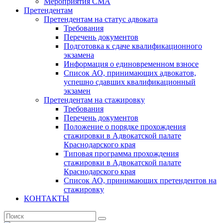
Мероприятия СМА
Претендентам
Претендентам на статус адвоката
Требования
Перечень документов
Подготовка к сдаче квалификационного
экзамена
Информация о единовременном взносе
Список АО, принимающих адвокатов,
успешно сдавших квалификационный
экзамен
Претендентам на стажировку
Требования
Перечень документов
Положение о порядке прохождения
стажировки в Адвокатской палате
Краснодарского края
Типовая программа прохождения
стажировки в Адвокатской палате
Краснодарского края
Список АО, принимающих претендентов на
стажировку
КОНТАКТЫ