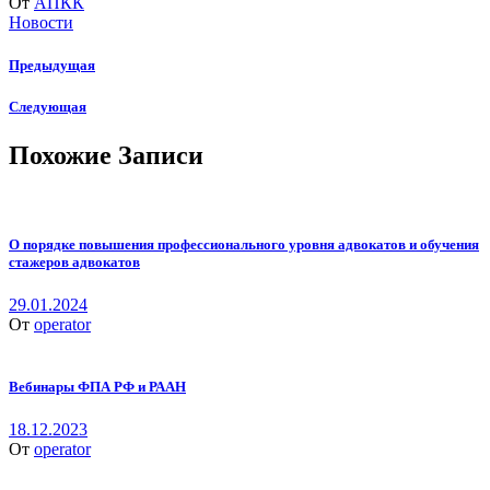
От
АПКК
Новости
Предыдущая
Следующая
Похожие Записи
О порядке повышения профессионального уровня адвокатов и обучения
стажеров адвокатов
29.01.2024
От
operator
Вебинары ФПА РФ и РААН
18.12.2023
От
operator