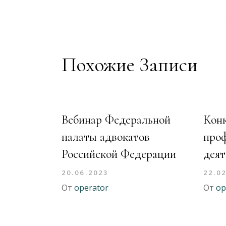
Похожие Записи
Вебинар Федеральной
Конк
палаты адвокатов
про
Российской Федерации
деят
20.06.2023
22.0
От
operator
От
op