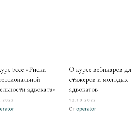
урс эссе «Риски
О курсе вебинаров д
фессиональной
стажеров и молодых
ельности адвоката»
адвокатов
2.2023
12.10.2022
erator
От
operator