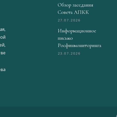
Обзор заседания
Совета АПКК
27.07.2026
ая,
Информационное
ой
письмо
й,
Росфинмониторинга
тве
23.07.2026
ева