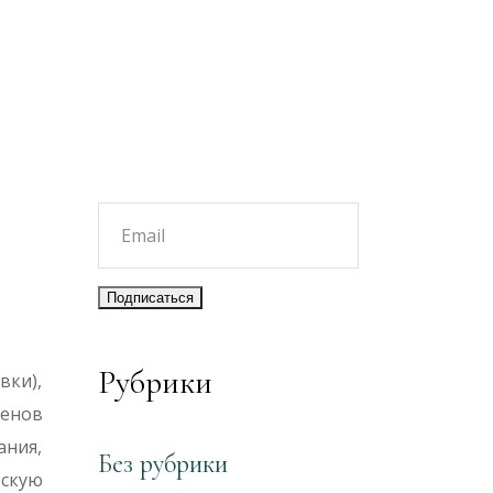
Рубрики
вки),
ленов
ания,
Без рубрики
тскую