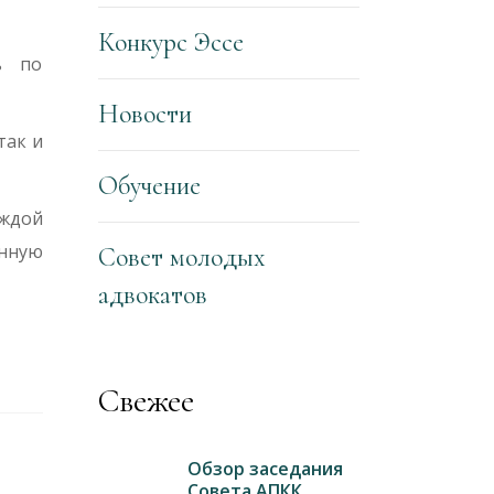
Конкурс Эссе
ь по
Новости
так и
Обучение
еждой
нную
Совет молодых
адвокатов
Свежее
Обзор заседания
Совета АПКК