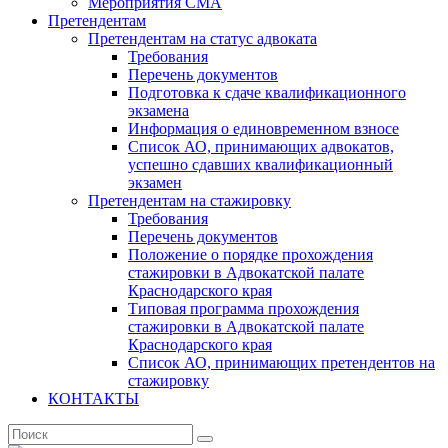
Мероприятия СМА
Претендентам
Претендентам на статус адвоката
Требования
Перечень документов
Подготовка к сдаче квалификационного
экзамена
Информация о единовременном взносе
Список АО, принимающих адвокатов,
успешно сдавших квалификационный
экзамен
Претендентам на стажировку
Требования
Перечень документов
Положение о порядке прохождения
стажировки в Адвокатской палате
Краснодарского края
Типовая программа прохождения
стажировки в Адвокатской палате
Краснодарского края
Список АО, принимающих претендентов на
стажировку
КОНТАКТЫ