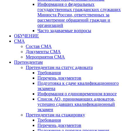
Информация о федеральных
государственных гражданских служащих
Минюста России, ответственных за
рассмотрение обращений граждан и
организаций
Часто задаваемые вопросы
ОБУЧЕНИЕ
СМА
Состав СМА
Документы СМА
Мероприятия СМА
Претендентам
Претендентам на статус адвоката
Требования
Перечень документов
Подготовка к сдаче квалификационного
экзамена
Информация о единовременном взносе
Список АО, принимающих адвокатов,
успешно сдавших квалификационный
экзамен
Претендентам на стажировку
Требования
Перечень документов
Положение о порядке прохождения