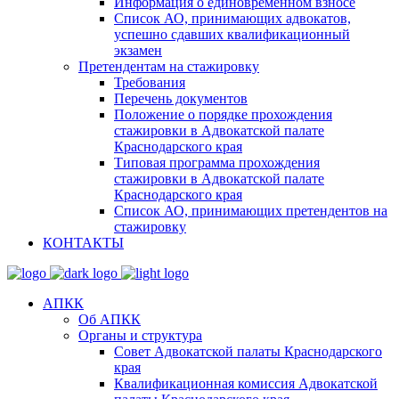
Информация о единовременном взносе
Список АО, принимающих адвокатов,
успешно сдавших квалификационный
экзамен
Претендентам на стажировку
Требования
Перечень документов
Положение о порядке прохождения
стажировки в Адвокатской палате
Краснодарского края
Типовая программа прохождения
стажировки в Адвокатской палате
Краснодарского края
Список АО, принимающих претендентов на
стажировку
КОНТАКТЫ
АПКК
Об АПКК
Органы и структура
Совет Адвокатской палаты Краснодарского
края
Квалификационная комиссия Адвокатской