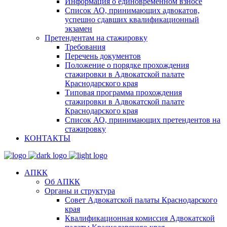
Информация о единовременном взносе
Список АО, принимающих адвокатов,
успешно сдавших квалификационный
экзамен
Претендентам на стажировку
Требования
Перечень документов
Положение о порядке прохождения
стажировки в Адвокатской палате
Краснодарского края
Типовая программа прохождения
стажировки в Адвокатской палате
Краснодарского края
Список АО, принимающих претендентов на
стажировку
КОНТАКТЫ
АПКК
Об АПКК
Органы и структура
Совет Адвокатской палаты Краснодарского
края
Квалификационная комиссия Адвокатской