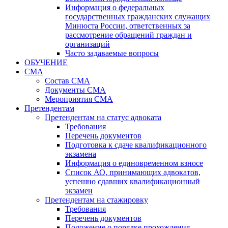
Информация о федеральных
государственных гражданских служащих
Минюста России, ответственных за
рассмотрение обращений граждан и
организаций
Часто задаваемые вопросы
ОБУЧЕНИЕ
СМА
Состав СМА
Документы СМА
Мероприятия СМА
Претендентам
Претендентам на статус адвоката
Требования
Перечень документов
Подготовка к сдаче квалификационного
экзамена
Информация о единовременном взносе
Список АО, принимающих адвокатов,
успешно сдавших квалификационный
экзамен
Претендентам на стажировку
Требования
Перечень документов
Положение о порядке прохождения