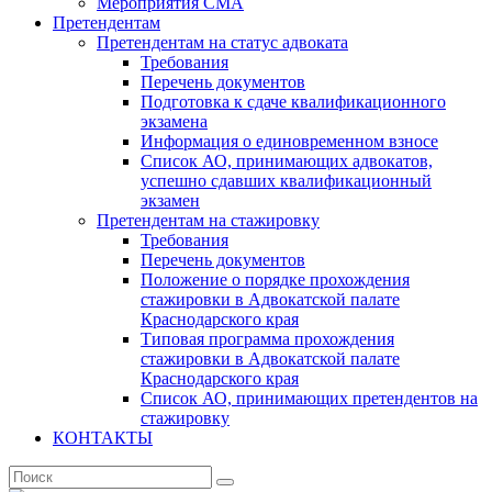
Мероприятия СМА
Претендентам
Претендентам на статус адвоката
Требования
Перечень документов
Подготовка к сдаче квалификационного
экзамена
Информация о единовременном взносе
Список АО, принимающих адвокатов,
успешно сдавших квалификационный
экзамен
Претендентам на стажировку
Требования
Перечень документов
Положение о порядке прохождения
стажировки в Адвокатской палате
Краснодарского края
Типовая программа прохождения
стажировки в Адвокатской палате
Краснодарского края
Список АО, принимающих претендентов на
стажировку
КОНТАКТЫ