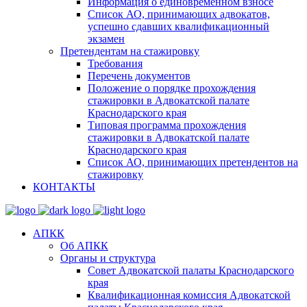
Информация о единовременном взносе
Список АО, принимающих адвокатов,
успешно сдавших квалификационный
экзамен
Претендентам на стажировку
Требования
Перечень документов
Положение о порядке прохождения
стажировки в Адвокатской палате
Краснодарского края
Типовая программа прохождения
стажировки в Адвокатской палате
Краснодарского края
Список АО, принимающих претендентов на
стажировку
КОНТАКТЫ
АПКК
Об АПКК
Органы и структура
Совет Адвокатской палаты Краснодарского
края
Квалификационная комиссия Адвокатской