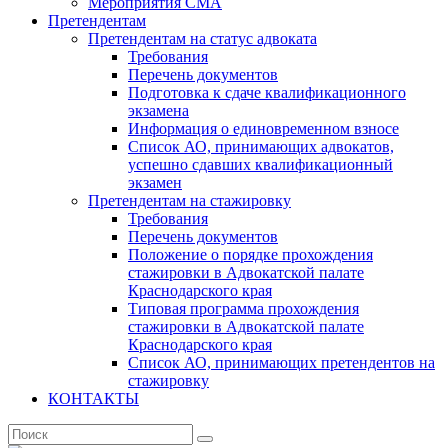
Мероприятия СМА
Претендентам
Претендентам на статус адвоката
Требования
Перечень документов
Подготовка к сдаче квалификационного
экзамена
Информация о единовременном взносе
Список АО, принимающих адвокатов,
успешно сдавших квалификационный
экзамен
Претендентам на стажировку
Требования
Перечень документов
Положение о порядке прохождения
стажировки в Адвокатской палате
Краснодарского края
Типовая программа прохождения
стажировки в Адвокатской палате
Краснодарского края
Список АО, принимающих претендентов на
стажировку
КОНТАКТЫ