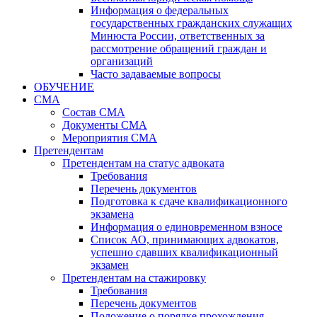
Информация о федеральных
государственных гражданских служащих
Минюста России, ответственных за
рассмотрение обращений граждан и
организаций
Часто задаваемые вопросы
ОБУЧЕНИЕ
СМА
Состав СМА
Документы СМА
Мероприятия СМА
Претендентам
Претендентам на статус адвоката
Требования
Перечень документов
Подготовка к сдаче квалификационного
экзамена
Информация о единовременном взносе
Список АО, принимающих адвокатов,
успешно сдавших квалификационный
экзамен
Претендентам на стажировку
Требования
Перечень документов
Положение о порядке прохождения