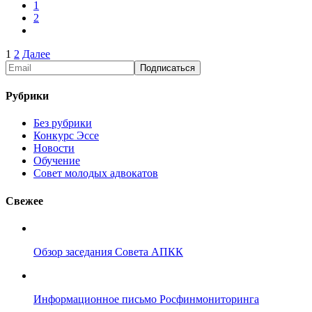
1
2
Пагинация
1
2
Далее
записей
Рубрики
Без рубрики
Конкурс Эссе
Новости
Обучение
Совет молодых адвокатов
Свежее
Обзор заседания Совета АПКК
Информационное письмо Росфинмониторинга