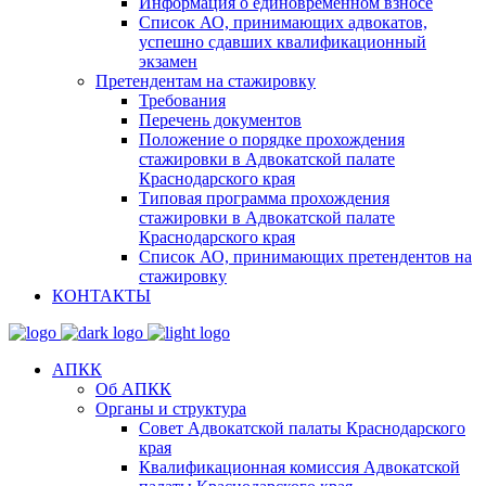
Информация о единовременном взносе
Список АО, принимающих адвокатов,
успешно сдавших квалификационный
экзамен
Претендентам на стажировку
Требования
Перечень документов
Положение о порядке прохождения
стажировки в Адвокатской палате
Краснодарского края
Типовая программа прохождения
стажировки в Адвокатской палате
Краснодарского края
Список АО, принимающих претендентов на
стажировку
КОНТАКТЫ
АПКК
Об АПКК
Органы и структура
Совет Адвокатской палаты Краснодарского
края
Квалификационная комиссия Адвокатской