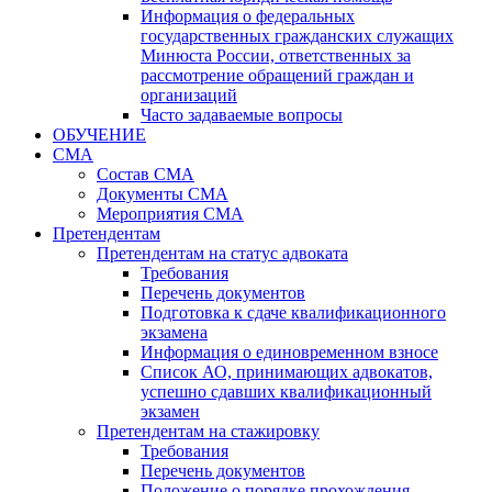
Информация о федеральных
государственных гражданских служащих
Минюста России, ответственных за
рассмотрение обращений граждан и
организаций
Часто задаваемые вопросы
ОБУЧЕНИЕ
СМА
Состав СМА
Документы СМА
Мероприятия СМА
Претендентам
Претендентам на статус адвоката
Требования
Перечень документов
Подготовка к сдаче квалификационного
экзамена
Информация о единовременном взносе
Список АО, принимающих адвокатов,
успешно сдавших квалификационный
экзамен
Претендентам на стажировку
Требования
Перечень документов
Положение о порядке прохождения