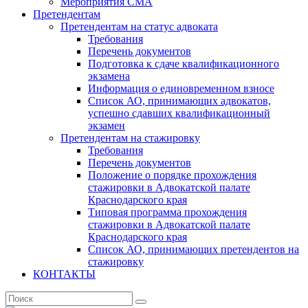
Мероприятия СМА
Претендентам
Претендентам на статус адвоката
Требования
Перечень документов
Подготовка к сдаче квалификационного
экзамена
Информация о единовременном взносе
Список АО, принимающих адвокатов,
успешно сдавших квалификационный
экзамен
Претендентам на стажировку
Требования
Перечень документов
Положение о порядке прохождения
стажировки в Адвокатской палате
Краснодарского края
Типовая программа прохождения
стажировки в Адвокатской палате
Краснодарского края
Список АО, принимающих претендентов на
стажировку
КОНТАКТЫ