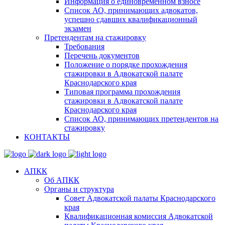
Информация о единовременном взносе
Список АО, принимающих адвокатов,
успешно сдавших квалификационный
экзамен
Претендентам на стажировку
Требования
Перечень документов
Положение о порядке прохождения
стажировки в Адвокатской палате
Краснодарского края
Типовая программа прохождения
стажировки в Адвокатской палате
Краснодарского края
Список АО, принимающих претендентов на
стажировку
КОНТАКТЫ
АПКК
Об АПКК
Органы и структура
Совет Адвокатской палаты Краснодарского
края
Квалификационная комиссия Адвокатской