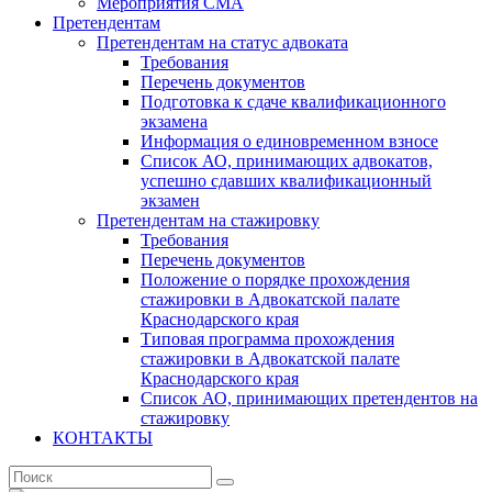
Мероприятия СМА
Претендентам
Претендентам на статус адвоката
Требования
Перечень документов
Подготовка к сдаче квалификационного
экзамена
Информация о единовременном взносе
Список АО, принимающих адвокатов,
успешно сдавших квалификационный
экзамен
Претендентам на стажировку
Требования
Перечень документов
Положение о порядке прохождения
стажировки в Адвокатской палате
Краснодарского края
Типовая программа прохождения
стажировки в Адвокатской палате
Краснодарского края
Список АО, принимающих претендентов на
стажировку
КОНТАКТЫ