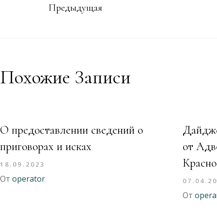
Предыдущая
Похожие Записи
О предоставлении сведений о
Дайдже
приговорах и исках
от Адв
Красно
18.09.2023
От
operator
07.04.2
От
opera