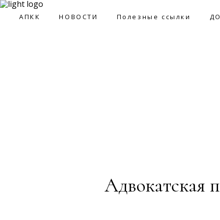
09:0
АПКК
НОВОСТИ
Полезные ссылки
Д
АПКК
НОВОСТИ
Полезные ссылки
ДОКУМ
Адвокатская п