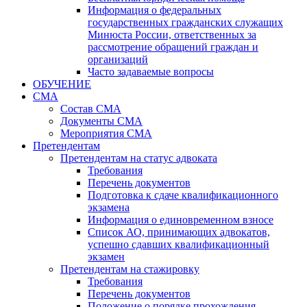
Информация о федеральных
государственных гражданских служащих
Минюста России, ответственных за
рассмотрение обращений граждан и
организаций
Часто задаваемые вопросы
ОБУЧЕНИЕ
СМА
Состав СМА
Документы СМА
Мероприятия СМА
Претендентам
Претендентам на статус адвоката
Требования
Перечень документов
Подготовка к сдаче квалификационного
экзамена
Информация о единовременном взносе
Список АО, принимающих адвокатов,
успешно сдавших квалификационный
экзамен
Претендентам на стажировку
Требования
Перечень документов
Положение о порядке прохождения