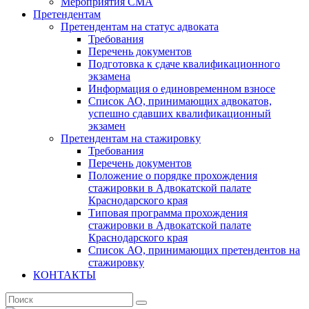
Мероприятия СМА
Претендентам
Претендентам на статус адвоката
Требования
Перечень документов
Подготовка к сдаче квалификационного
экзамена
Информация о единовременном взносе
Список АО, принимающих адвокатов,
успешно сдавших квалификационный
экзамен
Претендентам на стажировку
Требования
Перечень документов
Положение о порядке прохождения
стажировки в Адвокатской палате
Краснодарского края
Типовая программа прохождения
стажировки в Адвокатской палате
Краснодарского края
Список АО, принимающих претендентов на
стажировку
КОНТАКТЫ