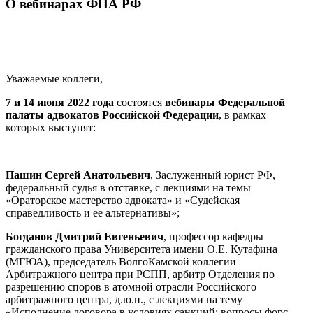
О вебинарах ФПА РФ
Уважаемые коллеги,
7 и 14 июня 2022 года
состоятся
вебинары Федеральной
палаты адвокатов Российской Федерации
, в рамках
которых выступят:
Пашин Сергей Анатольевич
, Заслуженный юрист РФ,
федеральный судья в отставке, с лекциями на темы
«Ораторское мастерство адвоката» и «Судейская
справедливость и ее альтернативы»;
Богданов Дмитрий Евгеньевич
, профессор кафедры
гражданского права Университета имени О.Е. Кутафина
(МГЮА), председатель ВолгоКамской коллегии
Арбитражного центра при РСПП, арбитр Отделения по
разрешению споров в атомной отрасли Российского
арбитражного центра, д.ю.н., с лекциями на тему
«Исполнение договора в условиях санкций: вопросы форс-