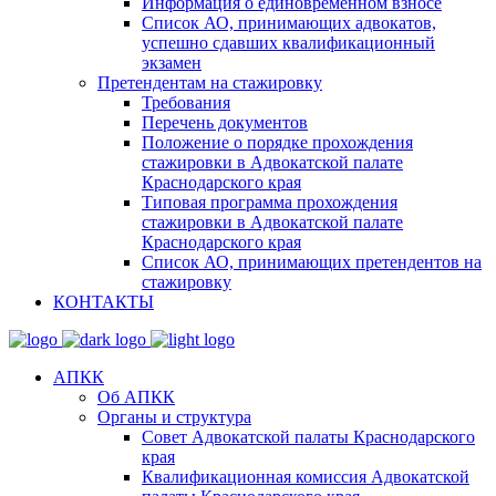
Информация о единовременном взносе
Список АО, принимающих адвокатов,
успешно сдавших квалификационный
экзамен
Претендентам на стажировку
Требования
Перечень документов
Положение о порядке прохождения
стажировки в Адвокатской палате
Краснодарского края
Типовая программа прохождения
стажировки в Адвокатской палате
Краснодарского края
Список АО, принимающих претендентов на
стажировку
КОНТАКТЫ
АПКК
Об АПКК
Органы и структура
Совет Адвокатской палаты Краснодарского
края
Квалификационная комиссия Адвокатской