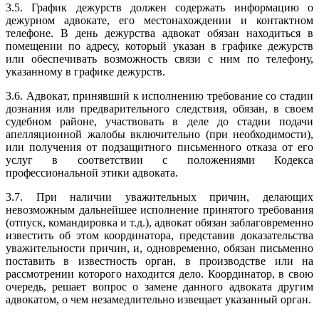
3.5. График дежурств должен содержать информацию о
дежурном адвокате, его местонахождении и контактном
телефоне. В день дежурства адвокат обязан находиться в
помещении по адресу, который указан в графике дежурств
или обеспечивать возможность связи с ним по телефону,
указанному в графике дежурств.
3.6. Адвокат, принявший к исполнению требование со стадии
дознания или предварительного следствия, обязан, в своем
судебном районе, участвовать в деле до стадии подачи
апелляционной жалобы включительно (при необходимости),
или получения от подзащитного письменного отказа от его
услуг в соответствии с положениями Кодекса
профессиональной этики адвоката.
3.7. При наличии уважительных причин, делающих
невозможным дальнейшее исполнение принятого требования
(отпуск, командировка и т.д.), адвокат обязан заблаговременно
известить об этом координатора, представив доказательства
уважительности причин, и, одновременно, обязан письменно
поставить в известность орган, в производстве или на
рассмотрении которого находится дело. Координатор, в свою
очередь, решает вопрос о замене данного адвоката другим
адвокатом, о чем незамедлительно извещает указанный орган.