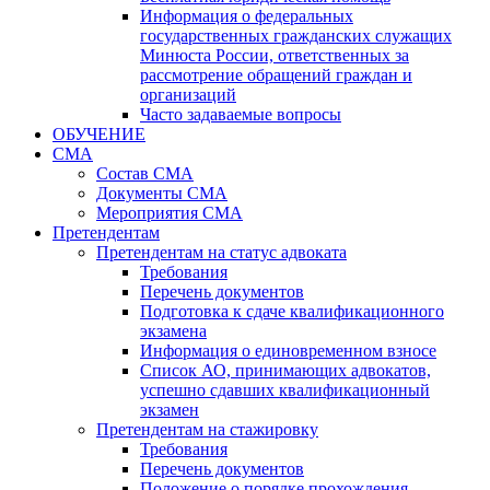
Информация о федеральных
государственных гражданских служащих
Минюста России, ответственных за
рассмотрение обращений граждан и
организаций
Часто задаваемые вопросы
ОБУЧЕНИЕ
СМА
Состав СМА
Документы СМА
Мероприятия СМА
Претендентам
Претендентам на статус адвоката
Требования
Перечень документов
Подготовка к сдаче квалификационного
экзамена
Информация о единовременном взносе
Список АО, принимающих адвокатов,
успешно сдавших квалификационный
экзамен
Претендентам на стажировку
Требования
Перечень документов
Положение о порядке прохождения