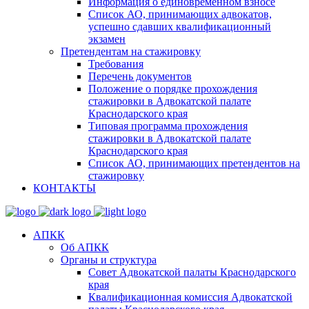
Информация о единовременном взносе
Список АО, принимающих адвокатов,
успешно сдавших квалификационный
экзамен
Претендентам на стажировку
Требования
Перечень документов
Положение о порядке прохождения
стажировки в Адвокатской палате
Краснодарского края
Типовая программа прохождения
стажировки в Адвокатской палате
Краснодарского края
Список АО, принимающих претендентов на
стажировку
КОНТАКТЫ
АПКК
Об АПКК
Органы и структура
Совет Адвокатской палаты Краснодарского
края
Квалификационная комиссия Адвокатской