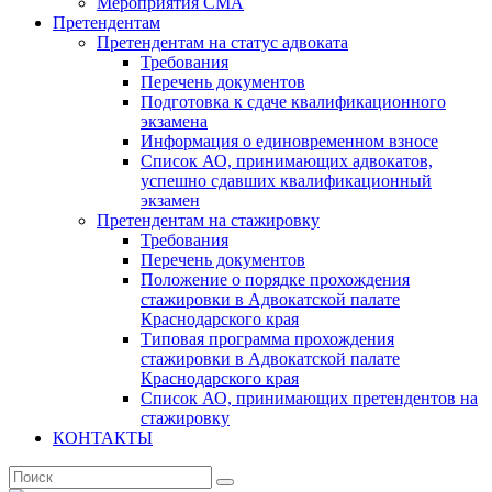
Мероприятия СМА
Претендентам
Претендентам на статус адвоката
Требования
Перечень документов
Подготовка к сдаче квалификационного
экзамена
Информация о единовременном взносе
Список АО, принимающих адвокатов,
успешно сдавших квалификационный
экзамен
Претендентам на стажировку
Требования
Перечень документов
Положение о порядке прохождения
стажировки в Адвокатской палате
Краснодарского края
Типовая программа прохождения
стажировки в Адвокатской палате
Краснодарского края
Список АО, принимающих претендентов на
стажировку
КОНТАКТЫ