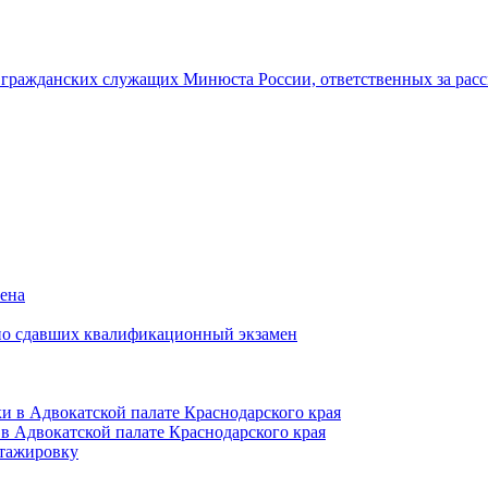
гражданских служащих Минюста России, ответственных за рас
мена
но сдавших квалификационный экзамен
и в Адвокатской палате Краснодарского края
в Адвокатской палате Краснодарского края
тажировку