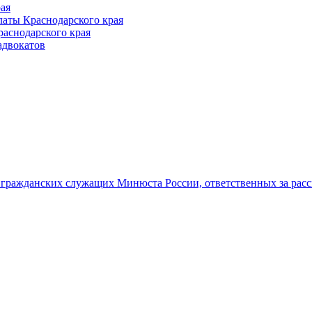
ая
аты Краснодарского края
раснодарского края
адвокатов
гражданских служащих Минюста России, ответственных за рас