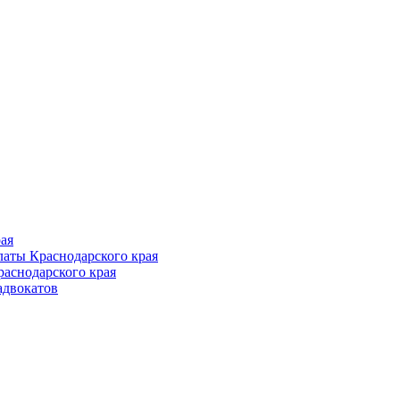
Follow us
ая
аты Краснодарского края
раснодарского края
адвокатов