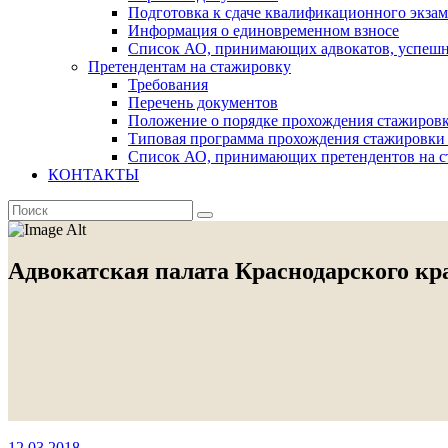
Подготовка к сдаче квалификационного экза
Информация о единовременном взносе
Список АО, принимающих адвокатов, успеш
Претендентам на стажировку
Требования
Перечень документов
Положение о порядке прохождения стажировк
Типовая программа прохождения стажировки 
Список АО, принимающих претендентов на с
КОНТАКТЫ
Адвокатская палата Краснодарского кр
12.03.2018