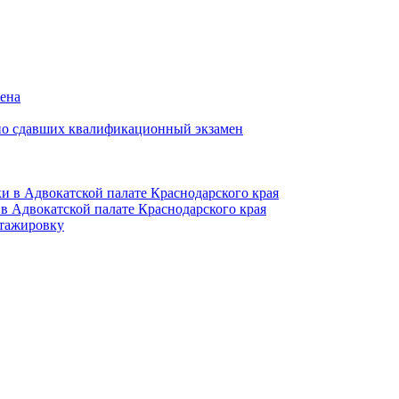
мена
но сдавших квалификационный экзамен
и в Адвокатской палате Краснодарского края
в Адвокатской палате Краснодарского края
тажировку