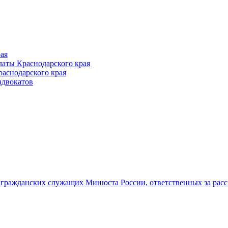
ая
аты Краснодарского края
раснодарского края
адвокатов
гражданских служащих Минюста России, ответственных за рас