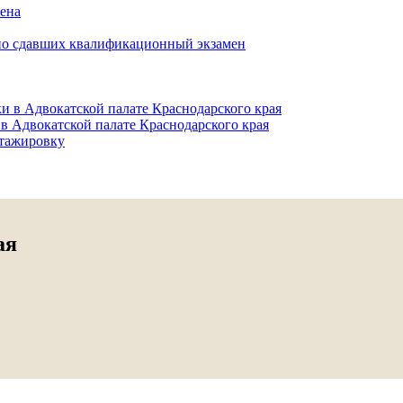
мена
но сдавших квалификационный экзамен
и в Адвокатской палате Краснодарского края
в Адвокатской палате Краснодарского края
тажировку
ая