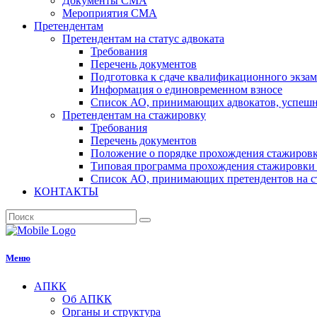
Документы СМА
Мероприятия СМА
Претендентам
Претендентам на статус адвоката
Требования
Перечень документов
Подготовка к сдаче квалификационного экза
Информация о единовременном взносе
Список АО, принимающих адвокатов, успеш
Претендентам на стажировку
Требования
Перечень документов
Положение о порядке прохождения стажировк
Типовая программа прохождения стажировки 
Список АО, принимающих претендентов на с
КОНТАКТЫ
Меню
АПКК
Об АПКК
Органы и структура