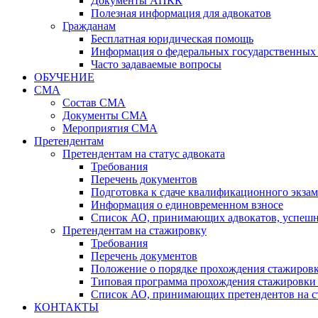
Документы АПКК
Полезная информация для адвокатов
Гражданам
Бесплатная юридическая помощь
Информация о федеральных государственных 
Часто задаваемые вопросы
ОБУЧЕНИЕ
СМА
Состав СМА
Документы СМА
Мероприятия СМА
Претендентам
Претендентам на статус адвоката
Требования
Перечень документов
Подготовка к сдаче квалификационного экза
Информация о единовременном взносе
Список АО, принимающих адвокатов, успеш
Претендентам на стажировку
Требования
Перечень документов
Положение о порядке прохождения стажировк
Типовая программа прохождения стажировки 
Список АО, принимающих претендентов на с
КОНТАКТЫ