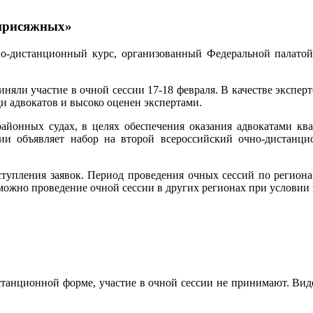
 присяжных»
но-дистанционный курс, организованный Федеральной палатой 
иняли участие в очной сессии 17-18 февраля. В качестве эксперт
ди адвокатов и высоко оценен экспертами.
районных судах, в целях обеспечения оказания адвокатами к
сии объявляет набор на второй всероссийский очно-дистанц
ступления заявок. Период проведения очных сессий по региона
зможно проведение очной сессии в других регионах при условии п
танционной форме, участие в очной сессии не принимают. Виде