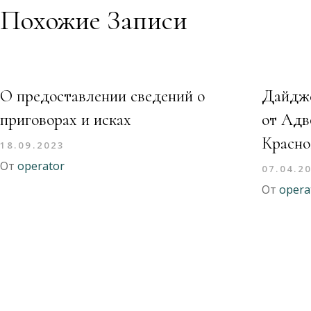
Похожие Записи
О предоставлении сведений о
Дайдже
приговорах и исках
от Адв
Красно
18.09.2023
От
operator
07.04.2
От
opera