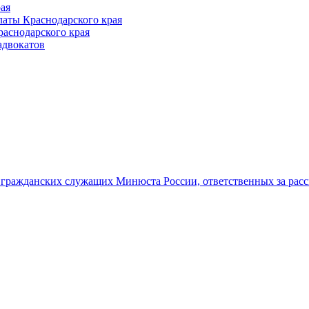
ая
аты Краснодарского края
раснодарского края
адвокатов
гражданских служащих Минюста России, ответственных за рас