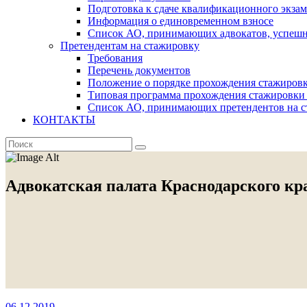
Подготовка к сдаче квалификационного экза
Информация о единовременном взносе
Список АО, принимающих адвокатов, успеш
Претендентам на стажировку
Требования
Перечень документов
Положение о порядке прохождения стажировк
Типовая программа прохождения стажировки 
Список АО, принимающих претендентов на с
КОНТАКТЫ
Адвокатская палата Краснодарского кр
06.12.2019