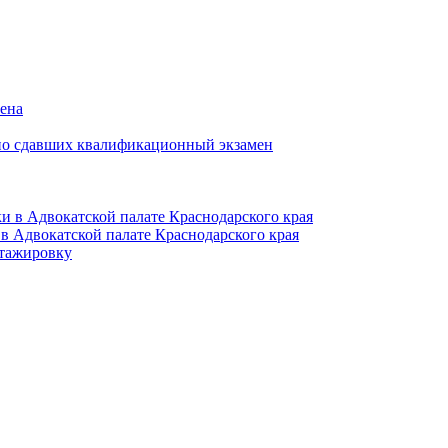
мена
но сдавших квалификационный экзамен
и в Адвокатской палате Краснодарского края
в Адвокатской палате Краснодарского края
тажировку