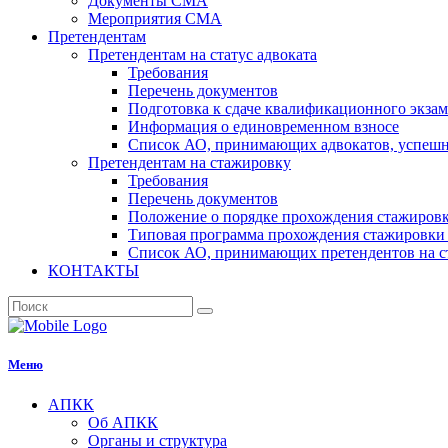
Документы СМА
Мероприятия СМА
Претендентам
Претендентам на статус адвоката
Требования
Перечень документов
Подготовка к сдаче квалификационного экза
Информация о единовременном взносе
Список АО, принимающих адвокатов, успеш
Претендентам на стажировку
Требования
Перечень документов
Положение о порядке прохождения стажировк
Типовая программа прохождения стажировки 
Список АО, принимающих претендентов на с
КОНТАКТЫ
Меню
АПКК
Об АПКК
Органы и структура