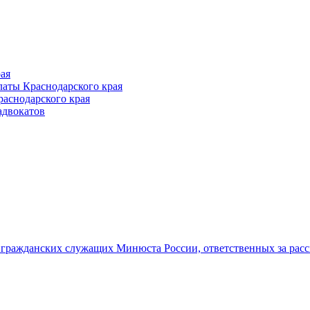
ая
аты Краснодарского края
раснодарского края
адвокатов
гражданских служащих Минюста России, ответственных за рас