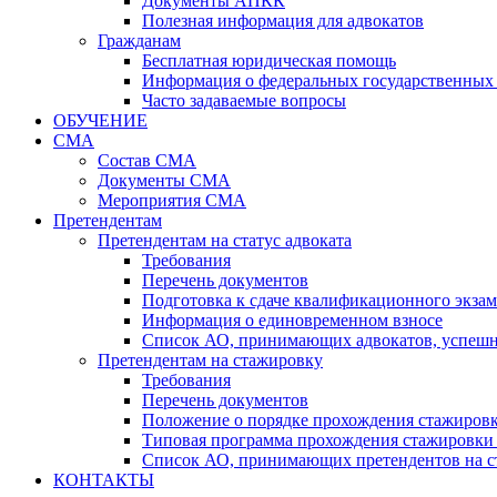
Документы АПКК
Полезная информация для адвокатов
Гражданам
Бесплатная юридическая помощь
Информация о федеральных государственных 
Часто задаваемые вопросы
ОБУЧЕНИЕ
СМА
Состав СМА
Документы СМА
Мероприятия СМА
Претендентам
Претендентам на статус адвоката
Требования
Перечень документов
Подготовка к сдаче квалификационного экза
Информация о единовременном взносе
Список АО, принимающих адвокатов, успеш
Претендентам на стажировку
Требования
Перечень документов
Положение о порядке прохождения стажировк
Типовая программа прохождения стажировки 
Список АО, принимающих претендентов на с
КОНТАКТЫ