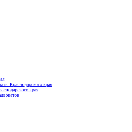
Follow us
ая
аты Краснодарского края
раснодарского края
адвокатов