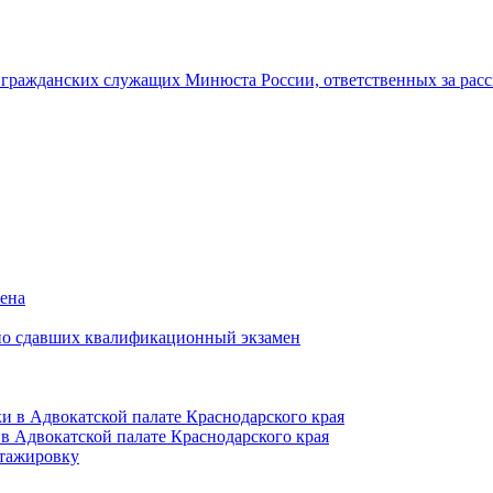
гражданских служащих Минюста России, ответственных за рас
мена
но сдавших квалификационный экзамен
и в Адвокатской палате Краснодарского края
в Адвокатской палате Краснодарского края
тажировку