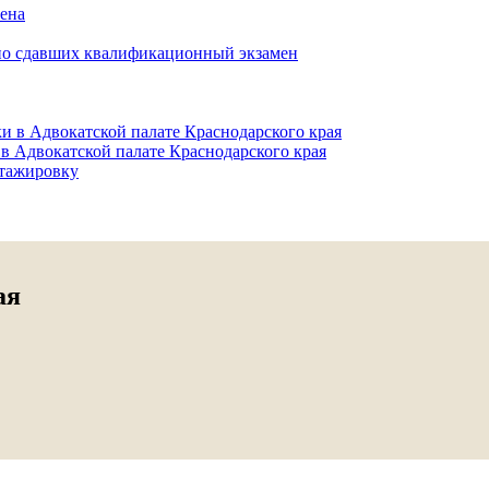
мена
но сдавших квалификационный экзамен
и в Адвокатской палате Краснодарского края
в Адвокатской палате Краснодарского края
тажировку
ая