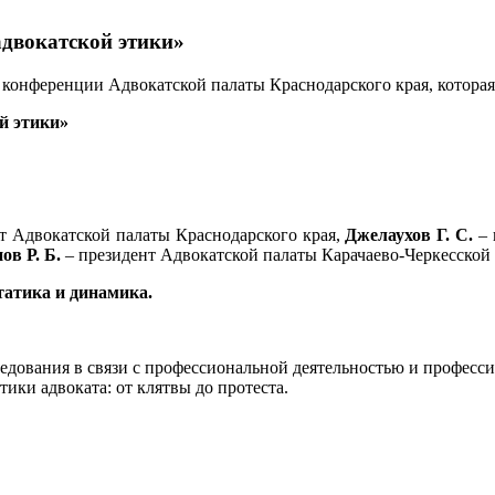
двокатской этики»
нференции Адвокатской палаты Краснодарского края, которая с
й этики»
т Адвокатской палаты Краснодарского края,
Джелаухов Г. С.
–
ов Р. Б.
– президент Адвокатской палаты Карачаево-Черкесской
татика и динамика.
ования в связи с профессиональной деятельностью и профессион
ики адвоката: от клятвы до протеста.