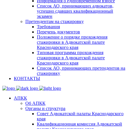
Информация о единовременном взносе
Список АО, принимающих адвокатов,
успешно сдавших квалификационный
экзамен
Претендентам на стажировку
Требования
Перечень документов
Положение о порядке прохождения
стажировки в Адвокатской палате
Краснодарского края
Типовая программа прохождения
стажировки в Адвокатской палате
Краснодарского края
Список АО, принимающих претендентов на
стажировку
КОНТАКТЫ
АПКК
Об АПКК
Органы и структура
Совет Адвокатской палаты Краснодарского
края
Квалификационная комиссия Адвокатской