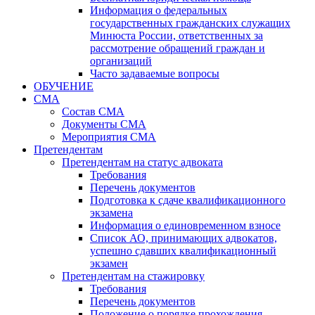
Информация о федеральных
государственных гражданских служащих
Минюста России, ответственных за
рассмотрение обращений граждан и
организаций
Часто задаваемые вопросы
ОБУЧЕНИЕ
СМА
Состав СМА
Документы СМА
Мероприятия СМА
Претендентам
Претендентам на статус адвоката
Требования
Перечень документов
Подготовка к сдаче квалификационного
экзамена
Информация о единовременном взносе
Список АО, принимающих адвокатов,
успешно сдавших квалификационный
экзамен
Претендентам на стажировку
Требования
Перечень документов
Положение о порядке прохождения