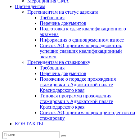
Мероприятия СМА
Претендентам
Претендентам на статус адвоката
Требования
Перечень документов
Подготовка к сдаче квалификационного
экзамена
Информация о единовременном взносе
Список АО, принимающих адвокатов,
успешно сдавших квалификационный
экзамен
Претендентам на стажировку
Требования
Перечень документов
Положение о порядке прохождения
стажировки в Адвокатской палате
Краснодарского края
Типовая программа прохождения
стажировки в Адвокатской палате
Краснодарского края
Список АО, принимающих претендентов на
стажировку
КОНТАКТЫ