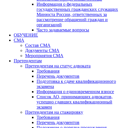
Информация о федеральных
государственных гражданских служащих
Минюста России, ответственных за
рассмотрение обращений граждан и
организаций
Часто задаваемые вопросы
ОБУЧЕНИЕ
СМА
Состав СМА
Документы СМА
Мероприятия СМА
Претендентам
Претендентам на статус адвоката
Требования
Перечень документов
Подготовка к сдаче квалификационного
экзамена
Информация о единовременном взносе
Список АО, принимающих адвокатов,
успешно сдавших квалификационный
экзамен
Претендентам на стажировку
Требования
Перечень документов
Положение о порядке прохождения