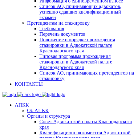
Информация о единовременном взносе
Список АО, принимающих адвокатов,
успешно сдавших квалификационный
экзамен
Претендентам на стажировку
Требования
Перечень документов
Положение о порядке прохождения
стажировки в Адвокатской палате
Краснодарского края
Типовая программа прохождения
стажировки в Адвокатской палате
Краснодарского края
Список АО, принимающих претендентов на
стажировку
КОНТАКТЫ
АПКК
Об АПКК
Органы и структура
Совет Адвокатской палаты Краснодарского
края
Квалификационная комиссия Адвокатской