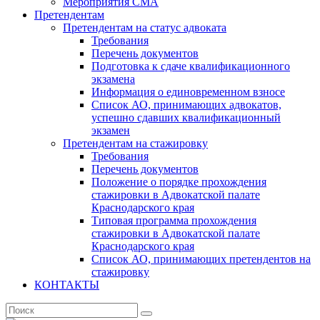
Мероприятия СМА
Претендентам
Претендентам на статус адвоката
Требования
Перечень документов
Подготовка к сдаче квалификационного
экзамена
Информация о единовременном взносе
Список АО, принимающих адвокатов,
успешно сдавших квалификационный
экзамен
Претендентам на стажировку
Требования
Перечень документов
Положение о порядке прохождения
стажировки в Адвокатской палате
Краснодарского края
Типовая программа прохождения
стажировки в Адвокатской палате
Краснодарского края
Список АО, принимающих претендентов на
стажировку
КОНТАКТЫ