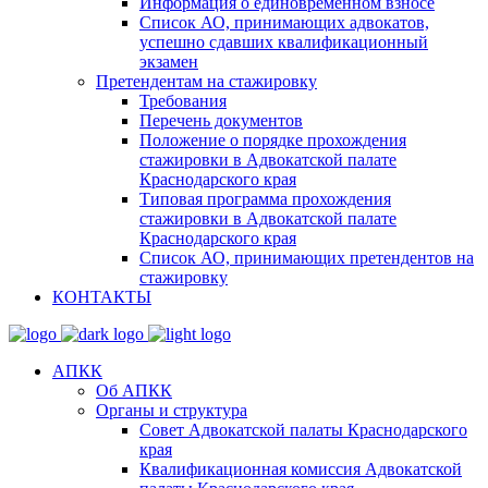
Информация о единовременном взносе
Список АО, принимающих адвокатов,
успешно сдавших квалификационный
экзамен
Претендентам на стажировку
Требования
Перечень документов
Положение о порядке прохождения
стажировки в Адвокатской палате
Краснодарского края
Типовая программа прохождения
стажировки в Адвокатской палате
Краснодарского края
Список АО, принимающих претендентов на
стажировку
КОНТАКТЫ
АПКК
Об АПКК
Органы и структура
Совет Адвокатской палаты Краснодарского
края
Квалификационная комиссия Адвокатской