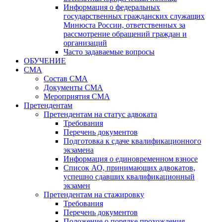
Информация о федеральных
государственных гражданских служащих
Минюста России, ответственных за
рассмотрение обращений граждан и
организаций
Часто задаваемые вопросы
ОБУЧЕНИЕ
СМА
Состав СМА
Документы СМА
Мероприятия СМА
Претендентам
Претендентам на статус адвоката
Требования
Перечень документов
Подготовка к сдаче квалификационного
экзамена
Информация о единовременном взносе
Список АО, принимающих адвокатов,
успешно сдавших квалификационный
экзамен
Претендентам на стажировку
Требования
Перечень документов
Положение о порядке прохождения