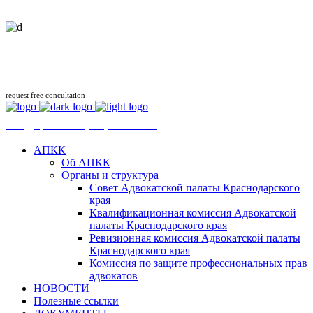
Follow us
request free concultation
mail@apkk.ru
+7 (861) 276-46-20
АПКК
Об АПКК
Органы и структура
Совет Адвокатской палаты Краснодарского
края
Квалификационная комиссия Адвокатской
палаты Краснодарского края
Ревизионная комиссия Адвокатской палаты
Краснодарского края
Комиссия по защите профессиональных прав
адвокатов
НОВОСТИ
Полезные ссылки