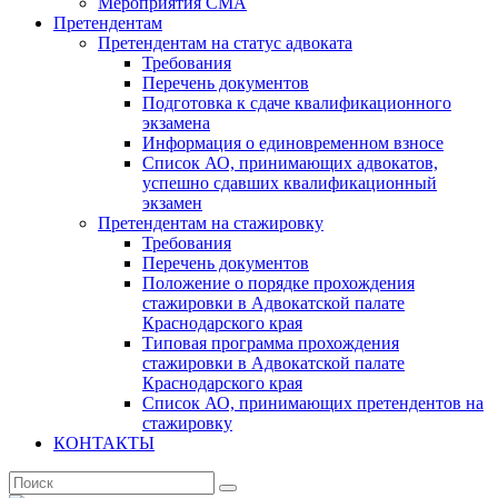
Мероприятия СМА
Претендентам
Претендентам на статус адвоката
Требования
Перечень документов
Подготовка к сдаче квалификационного
экзамена
Информация о единовременном взносе
Список АО, принимающих адвокатов,
успешно сдавших квалификационный
экзамен
Претендентам на стажировку
Требования
Перечень документов
Положение о порядке прохождения
стажировки в Адвокатской палате
Краснодарского края
Типовая программа прохождения
стажировки в Адвокатской палате
Краснодарского края
Список АО, принимающих претендентов на
стажировку
КОНТАКТЫ