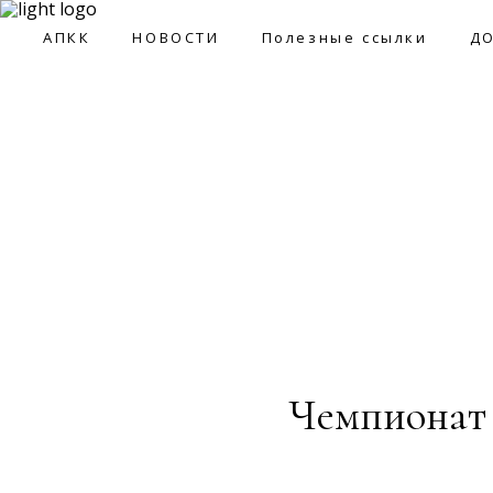
09:0
АПКК
НОВОСТИ
Полезные ссылки
Д
АПКК
НОВОСТИ
Полезные ссылки
ДОКУМ
Чемпионат