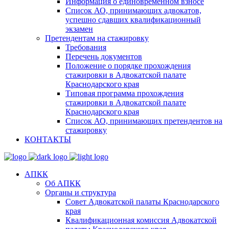
Информация о единовременном взносе
Список АО, принимающих адвокатов,
успешно сдавших квалификационный
экзамен
Претендентам на стажировку
Требования
Перечень документов
Положение о порядке прохождения
стажировки в Адвокатской палате
Краснодарского края
Типовая программа прохождения
стажировки в Адвокатской палате
Краснодарского края
Список АО, принимающих претендентов на
стажировку
КОНТАКТЫ
АПКК
Об АПКК
Органы и структура
Совет Адвокатской палаты Краснодарского
края
Квалификационная комиссия Адвокатской