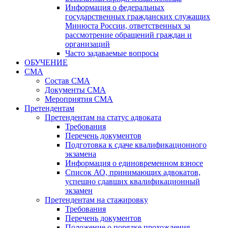
Информация о федеральных
государственных гражданских служащих
Минюста России, ответственных за
рассмотрение обращений граждан и
организаций
Часто задаваемые вопросы
ОБУЧЕНИЕ
СМА
Состав СМА
Документы СМА
Мероприятия СМА
Претендентам
Претендентам на статус адвоката
Требования
Перечень документов
Подготовка к сдаче квалификационного
экзамена
Информация о единовременном взносе
Список АО, принимающих адвокатов,
успешно сдавших квалификационный
экзамен
Претендентам на стажировку
Требования
Перечень документов
Положение о порядке прохождения