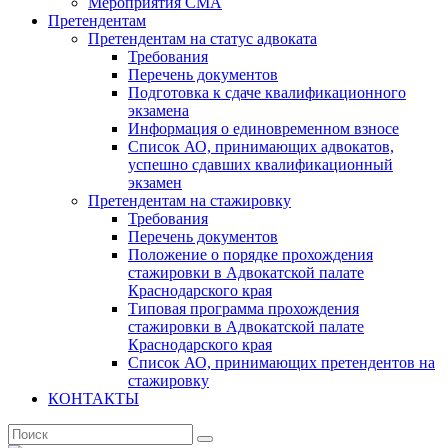
Мероприятия СМА
Претендентам
Претендентам на статус адвоката
Требования
Перечень документов
Подготовка к сдаче квалификационного
экзамена
Информация о единовременном взносе
Список АО, принимающих адвокатов,
успешно сдавших квалификационный
экзамен
Претендентам на стажировку
Требования
Перечень документов
Положение о порядке прохождения
стажировки в Адвокатской палате
Краснодарского края
Типовая программа прохождения
стажировки в Адвокатской палате
Краснодарского края
Список АО, принимающих претендентов на
стажировку
КОНТАКТЫ