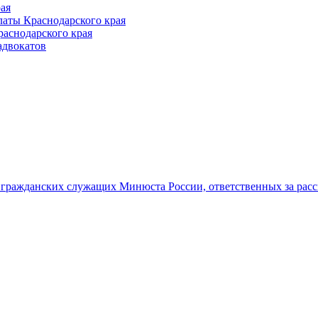
ая
аты Краснодарского края
раснодарского края
адвокатов
гражданских служащих Минюста России, ответственных за рас