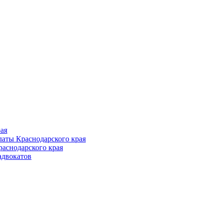
Follow us
ая
аты Краснодарского края
раснодарского края
адвокатов