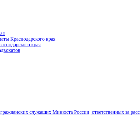
ая
аты Краснодарского края
раснодарского края
адвокатов
гражданских служащих Минюста России, ответственных за рас