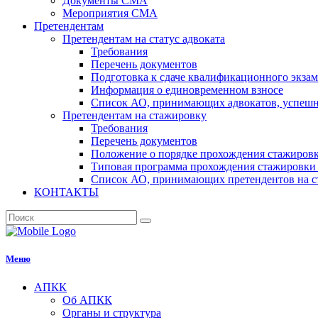
Документы СМА
Мероприятия СМА
Претендентам
Претендентам на статус адвоката
Требования
Перечень документов
Подготовка к сдаче квалификационного экза
Информация о единовременном взносе
Список АО, принимающих адвокатов, успеш
Претендентам на стажировку
Требования
Перечень документов
Положение о порядке прохождения стажировк
Типовая программа прохождения стажировки 
Список АО, принимающих претендентов на с
КОНТАКТЫ
Меню
АПКК
Об АПКК
Органы и структура