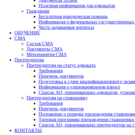
Документы АПКК
Полезная информация для адвокатов
Гражданам
Бесплатная юридическая помощь
Информация о федеральных государственных 
Часто задаваемые вопросы
ОБУЧЕНИЕ
СМА
Состав СМА
Документы СМА
Мероприятия СМА
Претендентам
Претендентам на статус адвоката
Требования
Перечень документов
Подготовка к сдаче квалификационного экза
Информация о единовременном взносе
Список АО, принимающих адвокатов, успеш
Претендентам на стажировку
Требования
Перечень документов
Положение о порядке прохождения стажировк
Типовая программа прохождения стажировки 
Список АО, принимающих претендентов на с
КОНТАКТЫ