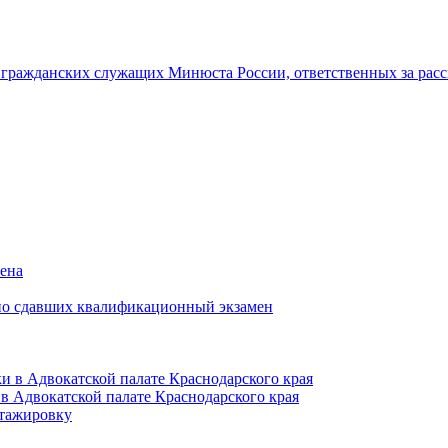
гражданских служащих Минюста России, ответственных за рас
мена
но сдавших квалификационный экзамен
и в Адвокатской палате Краснодарского края
в Адвокатской палате Краснодарского края
тажировку