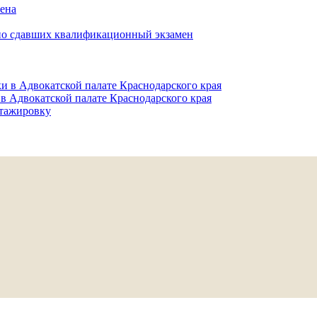
мена
но сдавших квалификационный экзамен
и в Адвокатской палате Краснодарского края
в Адвокатской палате Краснодарского края
тажировку