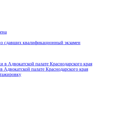
мена
но сдавших квалификационный экзамен
и в Адвокатской палате Краснодарского края
в Адвокатской палате Краснодарского края
тажировку