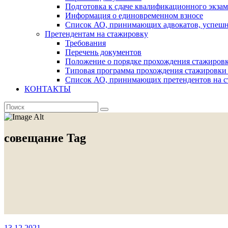
Подготовка к сдаче квалификационного экза
Информация о единовременном взносе
Список АО, принимающих адвокатов, успеш
Претендентам на стажировку
Требования
Перечень документов
Положение о порядке прохождения стажировк
Типовая программа прохождения стажировки 
Список АО, принимающих претендентов на с
КОНТАКТЫ
совещание Tag
13.12.2021