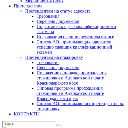
Мероприятия СМА
Претендентам
Претендентам на статус адвоката
Требования
Перечень документов
Подготовка к сдаче квалификационного
экзамена
Информация о единовременном взносе
Список АО, принимающих адвокатов,
успешно сдавших квалификационный
экзамен
Претендентам на стажировку
Требования
Перечень документов
Положение о порядке прохождения
стажировки в Адвокатской палате
Краснодарского края
Типовая программа прохождения
стажировки в Адвокатской палате
Краснодарского края
Список АО, принимающих претендентов на
стажировку
КОНТАКТЫ