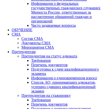
Информация о федеральных
государственных гражданских служащих
Минюста России, ответственных за
рассмотрение обращений граждан и
организаций
Часто задаваемые вопросы
ОБУЧЕНИЕ
СМА
Состав СМА
Документы СМА
Мероприятия СМА
Претендентам
Претендентам на статус адвоката
Требования
Перечень документов
Подготовка к сдаче квалификационного
экзамена
Информация о единовременном взносе
Список АО, принимающих адвокатов,
успешно сдавших квалификационный
экзамен
Претендентам на стажировку
Требования
Перечень документов
Положение о порядке прохождения