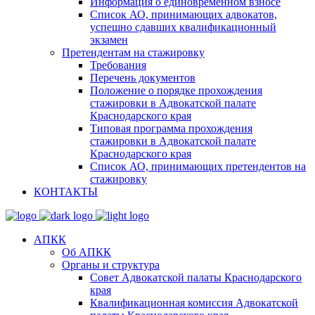
Информация о единовременном взносе
Список АО, принимающих адвокатов,
успешно сдавших квалификационный
экзамен
Претендентам на стажировку
Требования
Перечень документов
Положение о порядке прохождения
стажировки в Адвокатской палате
Краснодарского края
Типовая программа прохождения
стажировки в Адвокатской палате
Краснодарского края
Список АО, принимающих претендентов на
стажировку
КОНТАКТЫ
АПКК
Об АПКК
Органы и структура
Совет Адвокатской палаты Краснодарского
края
Квалификационная комиссия Адвокатской