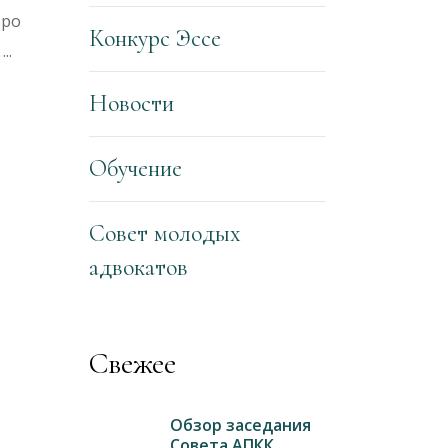
юро
Конкурс Эссе
й
Новости
Обучение
Совет молодых
адвокатов
Свежее
Обзор заседания
Совета АПКК