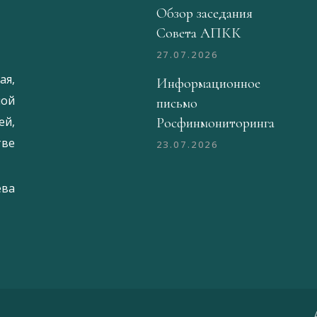
Обзор заседания
Совета АПКК
27.07.2026
ая,
Информационное
ой
письмо
й,
Росфинмониторинга
тве
23.07.2026
ева