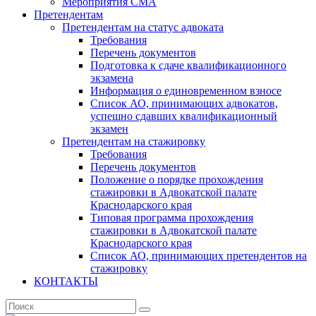
Мероприятия СМА
Претендентам
Претендентам на статус адвоката
Требования
Перечень документов
Подготовка к сдаче квалификационного
экзамена
Информация о единовременном взносе
Список АО, принимающих адвокатов,
успешно сдавших квалификационный
экзамен
Претендентам на стажировку
Требования
Перечень документов
Положение о порядке прохождения
стажировки в Адвокатской палате
Краснодарского края
Типовая программа прохождения
стажировки в Адвокатской палате
Краснодарского края
Список АО, принимающих претендентов на
стажировку
КОНТАКТЫ