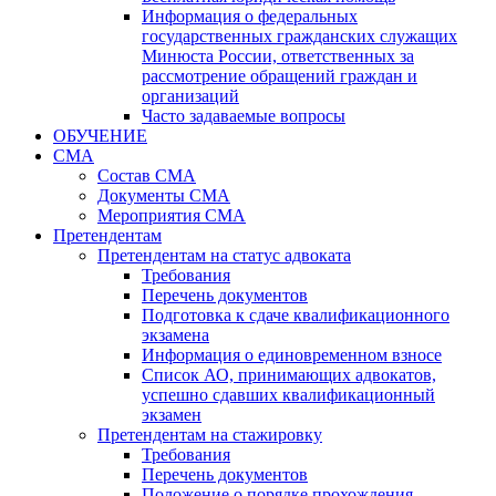
Информация о федеральных
государственных гражданских служащих
Минюста России, ответственных за
рассмотрение обращений граждан и
организаций
Часто задаваемые вопросы
ОБУЧЕНИЕ
СМА
Состав СМА
Документы СМА
Мероприятия СМА
Претендентам
Претендентам на статус адвоката
Требования
Перечень документов
Подготовка к сдаче квалификационного
экзамена
Информация о единовременном взносе
Список АО, принимающих адвокатов,
успешно сдавших квалификационный
экзамен
Претендентам на стажировку
Требования
Перечень документов
Положение о порядке прохождения