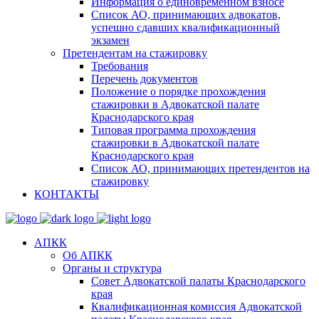
Информация о единовременном взносе
Список АО, принимающих адвокатов,
успешно сдавших квалификационный
экзамен
Претендентам на стажировку
Требования
Перечень документов
Положение о порядке прохождения
стажировки в Адвокатской палате
Краснодарского края
Типовая программа прохождения
стажировки в Адвокатской палате
Краснодарского края
Список АО, принимающих претендентов на
стажировку
КОНТАКТЫ
АПКК
Об АПКК
Органы и структура
Совет Адвокатской палаты Краснодарского
края
Квалификационная комиссия Адвокатской