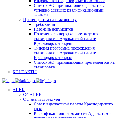
Информация о единовременном взносе
Список АО, принимающих адвокатов,
успешно сдавших квалификационный
экзамен
Претендентам на стажировку
Требования
Перечень документов
Положение о порядке прохождения
стажировки в Адвокатской палате
Краснодарского края
Типовая программа прохождения
стажировки в Адвокатской палате
Краснодарского края
Список АО, принимающих претендентов на
стажировку
КОНТАКТЫ
АПКК
Об АПКК
Органы и структура
Совет Адвокатской палаты Краснодарского
края
Квалификационная комиссия Адвокатской