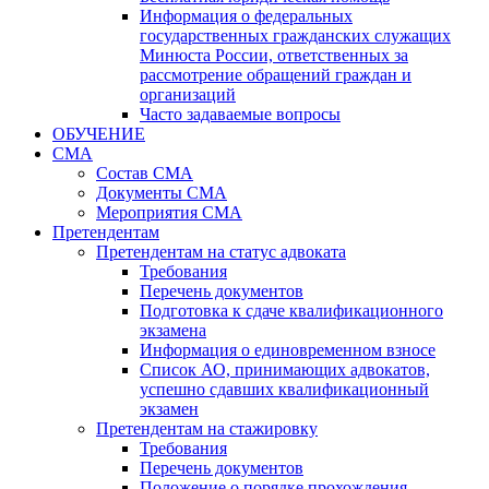
Информация о федеральных
государственных гражданских служащих
Минюста России, ответственных за
рассмотрение обращений граждан и
организаций
Часто задаваемые вопросы
ОБУЧЕНИЕ
СМА
Состав СМА
Документы СМА
Мероприятия СМА
Претендентам
Претендентам на статус адвоката
Требования
Перечень документов
Подготовка к сдаче квалификационного
экзамена
Информация о единовременном взносе
Список АО, принимающих адвокатов,
успешно сдавших квалификационный
экзамен
Претендентам на стажировку
Требования
Перечень документов
Положение о порядке прохождения