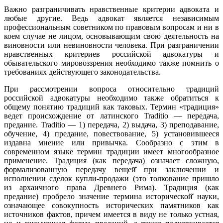
Важно разграничивать нравственные критерии адвоката и
любые другие. Ведь адвокат является независимым
профессиональным советником по правовым вопросам и ни в
коем случае не лицом, основывающим свою деятельность на
виновности или невиновности человека. При разграничении
нравственных критериев российской адвокатуры и
обывательского мировоззрения необходимо также помнить о
требованиях действующего законодательства.
При рассмотрении вопроса относительно традиций
российской адвокатуры необходимо также обратиться к
общему понятию традиций как таковых. Термин «традиция»
ведет происхождение от латинского Traditio — передача,
предание. Traditio — 1) передача, 2) выдача, 3) преподавание,
обучение, 4) предание, повествование, 5) установившееся
издавна мнение или привычка. Сообразно с этим в
современном языке термин традиции имеет многообразное
применение. Традиция (как передача) означает сложную,
формализованную передачу вещей̆ при заключении и
исполнении сделок купли-продажи (это толкование пришло
из архаичного права Древнего Рима). Традиция (как
предание) пробрело значение термина исторической̆ науки,
означающее совокупность исторических памятников как
источников фактов, причем имеется в виду не только устная,