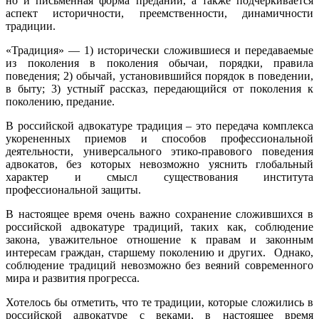
но и письменная форма преданий, а также подчеркивается
аспект историчности, преемственности, динамичности
традиции.
«Традиция» — 1) исторически сложившиеся и передаваемые
из поколения в поколения обычаи, порядки, правила
поведения; 2) обычай, установившийся порядок в поведении,
в быту; 3) устный̆ рассказ, передающийся от поколения к
поколению, предание.
В российской адвокатуре традиция – это передача комплекса
укорененных приемов и способов профессиональной
деятельности, универсального этико-правового поведения
адвокатов, без которых невозможно уяснить глобальный
характер и смысл существования института
профессиональной защиты.
В настоящее время очень важно сохранение сложившихся в
российской адвокатуре традиций, таких как, соблюдение
закона, уважительное отношение к правам и законным
интересам граждан, старшему поколению и других. Однако,
соблюдение традиций невозможно без веяний современного
мира и развития прогресса.
Хотелось бы отметить, что те традиции, которые сложились в
российской адвокатуре с веками, в настоящее время