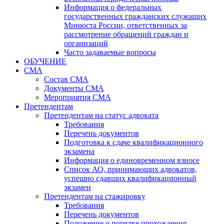
Информация о федеральных
государственных гражданских служащих
Минюста России, ответственных за
рассмотрение обращений граждан и
организаций
Часто задаваемые вопросы
ОБУЧЕНИЕ
СМА
Состав СМА
Документы СМА
Мероприятия СМА
Претендентам
Претендентам на статус адвоката
Требования
Перечень документов
Подготовка к сдаче квалификационного
экзамена
Информация о единовременном взносе
Список АО, принимающих адвокатов,
успешно сдавших квалификационный
экзамен
Претендентам на стажировку
Требования
Перечень документов
Положение о порядке прохождения