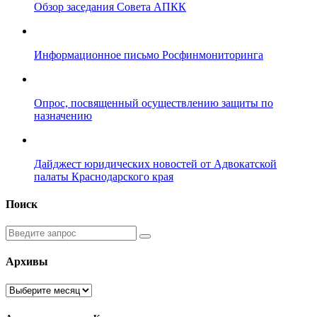
Обзор заседания Совета АПКК
Информационное письмо Росфинмониторинга
Опрос, посвященный осуществлению защиты по
назначению
Дайджест юридических новостей от Адвокатской
палаты Краснодарского края
Поиск
Введите
запрос
Архивы
Архивы