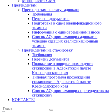
Мероприятия СМА
Претендентам
Претендентам на статус адвоката
Требования
Перечень документов
Подготовка к сдаче квалификационного
экзамена
Информация о единовременном взносе
Список АО, принимающих адвокатов,
успешно сдавших квалификационный
экзамен
Претендентам на стажировку
Требования
Перечень документов
Положение о порядке прохождения
стажировки в Адвокатской палате
Краснодарского края
Типовая программа прохождения
стажировки в Адвокатской палате
Краснодарского края
Список АО, принимающих претендентов на
стажировку
КОНТАКТЫ