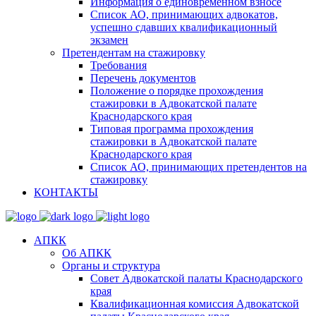
Информация о единовременном взносе
Список АО, принимающих адвокатов,
успешно сдавших квалификационный
экзамен
Претендентам на стажировку
Требования
Перечень документов
Положение о порядке прохождения
стажировки в Адвокатской палате
Краснодарского края
Типовая программа прохождения
стажировки в Адвокатской палате
Краснодарского края
Список АО, принимающих претендентов на
стажировку
КОНТАКТЫ
АПКК
Об АПКК
Органы и структура
Совет Адвокатской палаты Краснодарского
края
Квалификационная комиссия Адвокатской