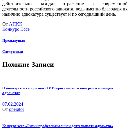
действительно находят отражение в современной
деятельности российского адвоката, ведь именно благодаря их
наличию адвокатура существует и по сегодняшний день.
От
АПКК
Конкурс Эссе
Предыдущая
Следующая
Похожие Записи
О конкурсе эссе в рамках IV Всероссийского конгресса молодых
адвокатов
07.02.2024
От
operator
Конкурс эссе «Риски профессиональной деятельности адвоката»