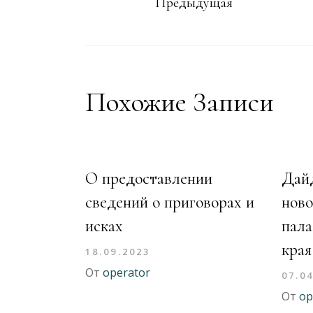
Предыдущая
Похожие Записи
О предоставлении
Дай
сведений о приговорах и
ново
исках
пала
края
18.09.2023
От
operator
07.0
От
op