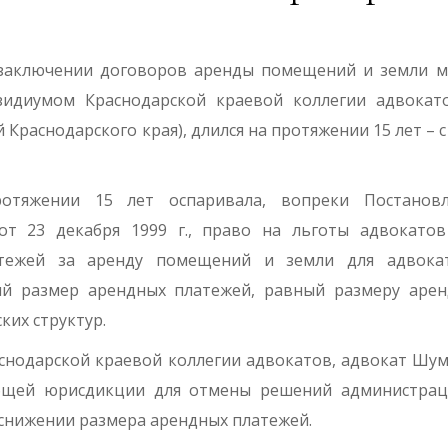
 заключении договоров аренды помещений и земли 
зидиумом Краснодарской краевой коллегии адвокат
раснодарского края), длился на протяжении 15 лет – с
отяжении 15 лет оспаривала, во­преки Постановл
т 23 декабря 1999 г., право на льготы адвокатов
­тежей за аренду помещений и земли для адвокат
ый размер арендных платежей, равный размеру аре
ких структур.
аснодарской краевой коллегии адвокатов, адвокат Шум
общей юрисдикции для отмены решений администрац
 снижении размера арендных платежей.