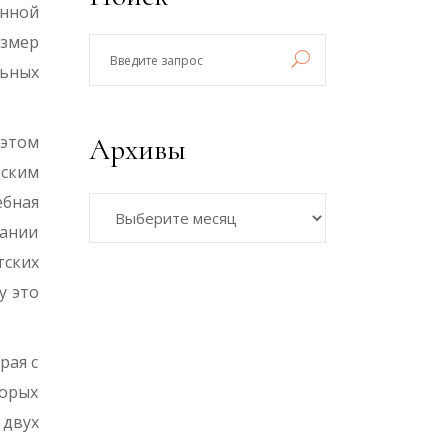
онной
азмер
Введите
льных
запрос
Архивы
этом
­ским
Архивы
ебная
вании
тских
у это
рая с
торых
 двух