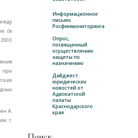
Информационное
письмо
между
Росфинмониторинга
ов (в
Опрос,
 2003
посвященный
осуществлению
защиты по
ения
назначению
 при
Дайджест
ских
юридических
новостей от
ндных
Адвокатской
палаты
Краснодарского
ен А.
края
ии г.
Поиск