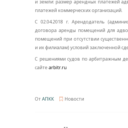
и земли: размер арендных платежей а
платежей коммерческих организа­ций.
С 02.04.2018 г. Арендодатель (админ
договора аренды помещений для адвок
помещений при отсутствии существенн
и их филиалам) условий заключенной сде
С решениями судов по арбитражным дел
сайте
arbitr.ru
А. Г. 
От
АПКК
Новости