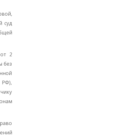
рвой,
й суд
общей
 от 2
ы без
енной
 РФ),
чику
конам
.
право
щений