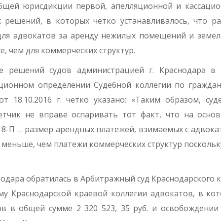
 общей юрисдикции первой, апел­ляционной и кассаци
 решений, в которых четко устанавливалось, что р
для адвокатов за аренду нежилых помещений и зе­ме
, чем для коммерческих структур.
е решений судов администрацией г. Краснодара в 
яционном определении Судебной коллегии по граждан
т 18.10.2016 г. четко указано: «Таким образом, суд
етчик не вправе оспаривать тот факт, что на осно
 18-П … размер арендных платежей, взимаемых с адвока
меньше, чем платежи коммерчес­ких структур поскольк
снодара обратилась в Арбит­ражный суд Краснодарского к
му Краснодарской краевой коллегии адвокатов, в ко
в в общей сумме 2 320 523, 35 руб. и освобождении