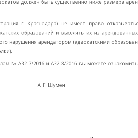
двокатов должен быть существенно ниже размера аре
истрация г. Краснодара) не имеет право отказывать
ат­ских образований и выселять их из арендованны
ого нарушения арендатором (адвокатскими обра­зова
лки).
ам № А32-7/2016 и А32-8/2016 вы можете ознакомить
Шумен