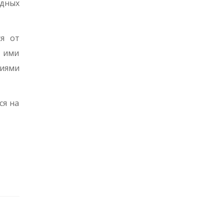
ндных
ся от
х ими
ниями
ся на