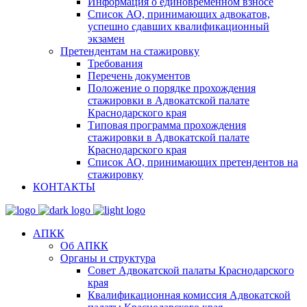
Информация о единовременном взносе
Список АО, принимающих адвокатов,
успешно сдавших квалификационный
экзамен
Претендентам на стажировку
Требования
Перечень документов
Положение о порядке прохождения
стажировки в Адвокатской палате
Краснодарского края
Типовая программа прохождения
стажировки в Адвокатской палате
Краснодарского края
Список АО, принимающих претендентов на
стажировку
КОНТАКТЫ
АПКК
Об АПКК
Органы и структура
Совет Адвокатской палаты Краснодарского
края
Квалификационная комиссия Адвокатской