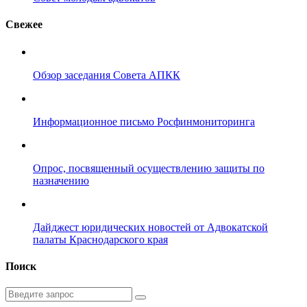
Свежее
Обзор заседания Совета АПКК
Информационное письмо Росфинмониторинга
Опрос, посвященный осуществлению защиты по
назначению
Дайджест юридических новостей от Адвокатской
палаты Краснодарского края
Поиск
Введите
запрос