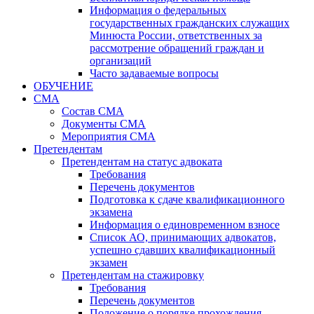
Информация о федеральных
государственных гражданских служащих
Минюста России, ответственных за
рассмотрение обращений граждан и
организаций
Часто задаваемые вопросы
ОБУЧЕНИЕ
СМА
Состав СМА
Документы СМА
Мероприятия СМА
Претендентам
Претендентам на статус адвоката
Требования
Перечень документов
Подготовка к сдаче квалификационного
экзамена
Информация о единовременном взносе
Список АО, принимающих адвокатов,
успешно сдавших квалификационный
экзамен
Претендентам на стажировку
Требования
Перечень документов
Положение о порядке прохождения