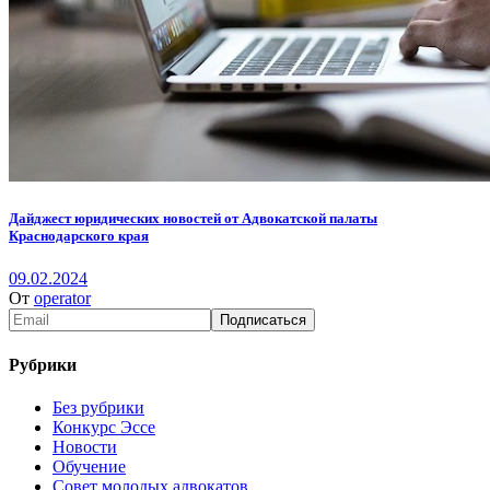
Дайджест юридических новостей от Адвокатской палаты
Краснодарского края
09.02.2024
От
operator
Рубрики
Без рубрики
Конкурс Эссе
Новости
Обучение
Совет молодых адвокатов