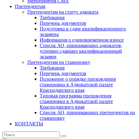
Мероприятия СМА
Претендентам
Претендентам на статус адвоката
Требования
Перечень документов
Подготовка к сдаче квалификационного
экзамена
Информация о единовременном взносе
Список АО, принимающих адвокатов,
успешно сдавших квалификационный
экзамен
Претендентам на стажировку
Требования
Перечень документов
Положение о порядке прохождения
стажировки в Адвокатской палате
Краснодарского края
Типовая программа прохождения
стажировки в Адвокатской палате
Краснодарского края
Список АО, принимающих претендентов на
стажировку
КОНТАКТЫ