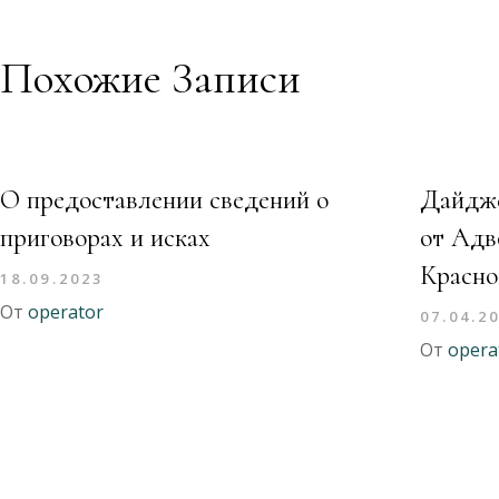
Похожие Записи
О предоставлении сведений о
Дайдже
приговорах и исках
от Адв
Красно
18.09.2023
От
operator
07.04.2
От
opera