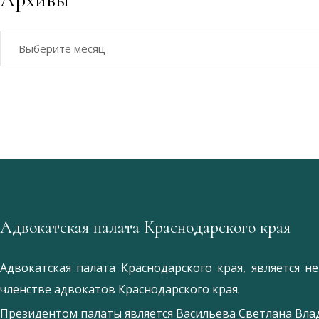
Архивы
Адвокатская палата Краснодарского края
Адвокатская палата Краснодарского края, является 
членстве адвокатов Краснодарского края.
Президентом палаты является
Ваcильева Светлана Вл