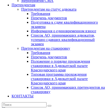
Мероприятия СМА
Претендентам
Претендентам на статус адвоката
Требования
Перечень документов
Подготовка к сдаче квалификационного
экзамена
Информация о единовременном взносе
Список АО, принимающих адвокатов,
успешно сдавших квалификационный
экзамен
Претендентам на стажировку
Требования
Перечень документов
Положение о порядке прохождения
стажировки в Адвокатской палате
Краснодарского края
Типовая программа прохождения
стажировки в Адвокатской палате
Краснодарского края
Список АО, принимающих претендентов на
стажировку
КОНТАКТЫ