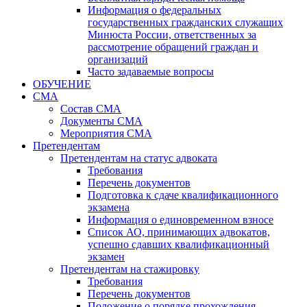
Информация о федеральных
государственных гражданских служащих
Минюста России, ответственных за
рассмотрение обращений граждан и
организаций
Часто задаваемые вопросы
ОБУЧЕНИЕ
СМА
Состав СМА
Документы СМА
Мероприятия СМА
Претендентам
Претендентам на статус адвоката
Требования
Перечень документов
Подготовка к сдаче квалификационного
экзамена
Информация о единовременном взносе
Список АО, принимающих адвокатов,
успешно сдавших квалификационный
экзамен
Претендентам на стажировку
Требования
Перечень документов
Положение о порядке прохождения