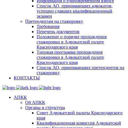
Информация о единовременном взносе
Список АО, принимающих адвокатов,
успешно сдавших квалификационный
экзамен
Претендентам на стажировку
Требования
Перечень документов
Положение о порядке прохождения
стажировки в Адвокатской палате
Краснодарского края
Типовая программа прохождения
стажировки в Адвокатской палате
Краснодарского края
Список АО, принимающих претендентов на
стажировку
КОНТАКТЫ
АПКК
Об АПКК
Органы и структура
Совет Адвокатской палаты Краснодарского
края
Квалификационная комиссия Адвокатской