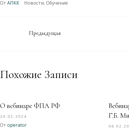
От
АПКК
Новости
,
Обучение
Предыдущая
Похожие Записи
О вебинаре ФПА РФ
Вебин
Г.Б. М
26.02.2024
От
operator
06.02.2