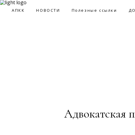
09:0
АПКК
НОВОСТИ
Полезные ссылки
Д
АПКК
НОВОСТИ
Полезные ссылки
ДОКУМ
Адвокатская п