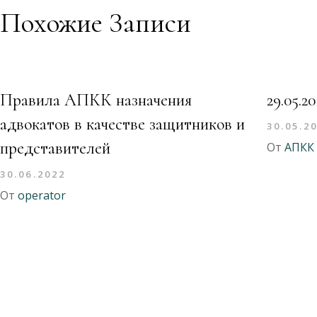
Похожие Записи
Правила АПКК назначения
29.05.
адвокатов в качестве защитников и
30.05.2
представителей
От
АПКК
30.06.2022
От
operator