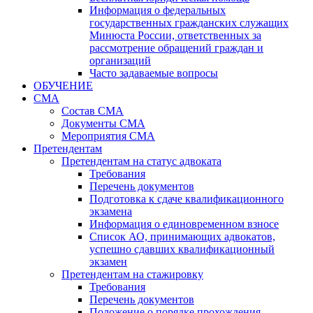
Информация о федеральных
государственных гражданских служащих
Минюста России, ответственных за
рассмотрение обращений граждан и
организаций
Часто задаваемые вопросы
ОБУЧЕНИЕ
СМА
Состав СМА
Документы СМА
Мероприятия СМА
Претендентам
Претендентам на статус адвоката
Требования
Перечень документов
Подготовка к сдаче квалификационного
экзамена
Информация о единовременном взносе
Список АО, принимающих адвокатов,
успешно сдавших квалификационный
экзамен
Претендентам на стажировку
Требования
Перечень документов
Положение о порядке прохождения