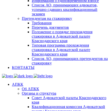
Информация о единовременном взносе
Список АО, принимающих адвокатов,
успешно сдавших квалификационный
экзамен
Претендентам на стажировку
Требования
Перечень документов
Положение о порядке прохождения
стажировки в Адвокатской палате
Краснодарского края
Типовая программа прохождения
стажировки в Адвокатской палате
Краснодарского края
Список АО, принимающих претендентов на
стажировку
КОНТАКТЫ
АПКК
Об АПКК
Органы и структура
Совет Адвокатской палаты Краснодарского
края
Квалификационная комиссия Адвокатской