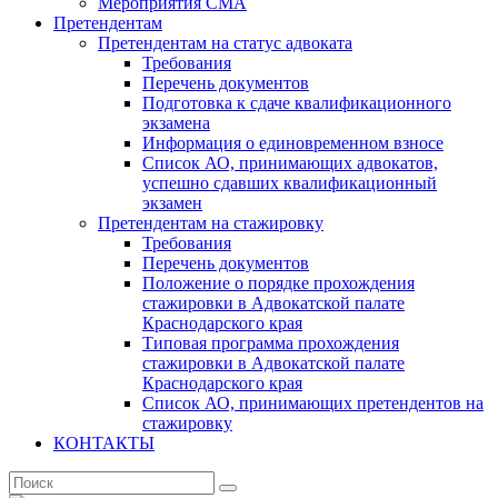
Мероприятия СМА
Претендентам
Претендентам на статус адвоката
Требования
Перечень документов
Подготовка к сдаче квалификационного
экзамена
Информация о единовременном взносе
Список АО, принимающих адвокатов,
успешно сдавших квалификационный
экзамен
Претендентам на стажировку
Требования
Перечень документов
Положение о порядке прохождения
стажировки в Адвокатской палате
Краснодарского края
Типовая программа прохождения
стажировки в Адвокатской палате
Краснодарского края
Список АО, принимающих претендентов на
стажировку
КОНТАКТЫ