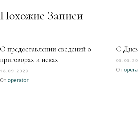
Похожие Записи
О предоставлении сведений о
С Дне
приговорах и исках
05.05.2
От
opera
18.09.2023
От
operator