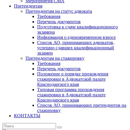
Мероприятия СМА
Претендентам
Претендентам на статус адвоката
Требования
Перечень документов
Подготовка к сдаче квалификационного
экзамена
Информация о единовременном взносе
Список АО, принимающих адвокатов,
успешно сдавших квалификационный
экзамен
Претендентам на стажировку
Требования
Перечень документов
Положение о порядке прохождения
стажировки в Адвокатской палате
Краснодарского края
Типовая программа прохождения
стажировки в Адвокатской палате
Краснодарского края
Список АО, принимающих претендентов на
стажировку
КОНТАКТЫ