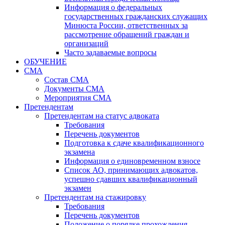
Информация о федеральных
государственных гражданских служащих
Минюста России, ответственных за
рассмотрение обращений граждан и
организаций
Часто задаваемые вопросы
ОБУЧЕНИЕ
СМА
Состав СМА
Документы СМА
Мероприятия СМА
Претендентам
Претендентам на статус адвоката
Требования
Перечень документов
Подготовка к сдаче квалификационного
экзамена
Информация о единовременном взносе
Список АО, принимающих адвокатов,
успешно сдавших квалификационный
экзамен
Претендентам на стажировку
Требования
Перечень документов
Положение о порядке прохождения