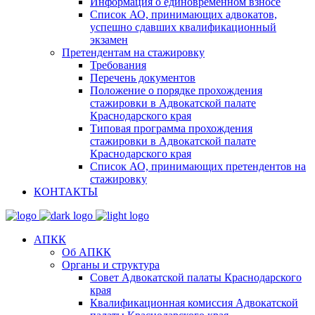
Информация о единовременном взносе
Список АО, принимающих адвокатов,
успешно сдавших квалификационный
экзамен
Претендентам на стажировку
Требования
Перечень документов
Положение о порядке прохождения
стажировки в Адвокатской палате
Краснодарского края
Типовая программа прохождения
стажировки в Адвокатской палате
Краснодарского края
Список АО, принимающих претендентов на
стажировку
КОНТАКТЫ
АПКК
Об АПКК
Органы и структура
Совет Адвокатской палаты Краснодарского
края
Квалификационная комиссия Адвокатской