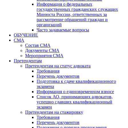
Информация о федеральных
государственных гражданских служащих
Минюста России, ответственных за
рассмотрение обращений граждан и
организаций
Часто задаваемые вопросы
ОБУЧЕНИЕ
СМА
Состав СМА
Документы СМА
Мероприятия СМА
Претендентам
Претендентам на статус адвоката
Требования
Перечень документов
Подготовка к сдаче квалификационного
экзамена
Информация о единовременном взносе
Список АО, принимающих адвокатов,
успешно сдавших квалификационный
экзамен
Претендентам на стажировку
Требования
Перечень документов
Положение о порядке прохождения