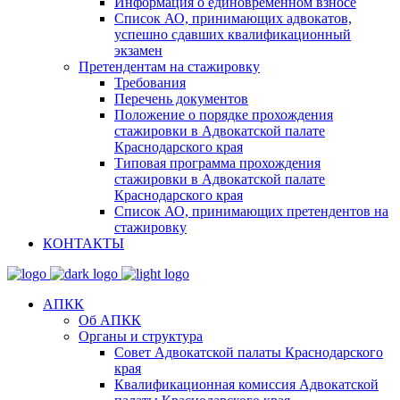
Информация о единовременном взносе
Список АО, принимающих адвокатов,
успешно сдавших квалификационный
экзамен
Претендентам на стажировку
Требования
Перечень документов
Положение о порядке прохождения
стажировки в Адвокатской палате
Краснодарского края
Типовая программа прохождения
стажировки в Адвокатской палате
Краснодарского края
Список АО, принимающих претендентов на
стажировку
КОНТАКТЫ
АПКК
Об АПКК
Органы и структура
Совет Адвокатской палаты Краснодарского
края
Квалификационная комиссия Адвокатской