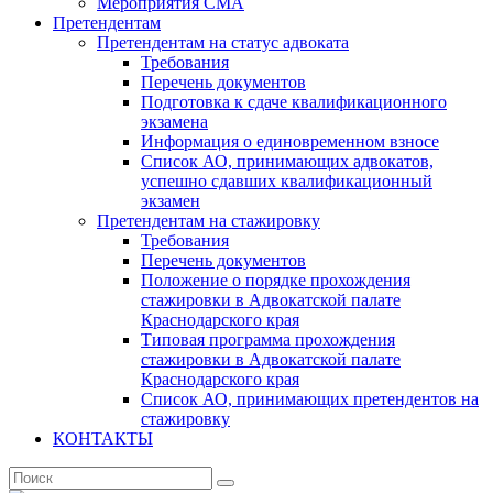
Мероприятия СМА
Претендентам
Претендентам на статус адвоката
Требования
Перечень документов
Подготовка к сдаче квалификационного
экзамена
Информация о единовременном взносе
Список АО, принимающих адвокатов,
успешно сдавших квалификационный
экзамен
Претендентам на стажировку
Требования
Перечень документов
Положение о порядке прохождения
стажировки в Адвокатской палате
Краснодарского края
Типовая программа прохождения
стажировки в Адвокатской палате
Краснодарского края
Список АО, принимающих претендентов на
стажировку
КОНТАКТЫ