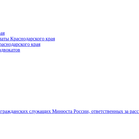
ая
аты Краснодарского края
раснодарского края
адвокатов
гражданских служащих Минюста России, ответственных за рас