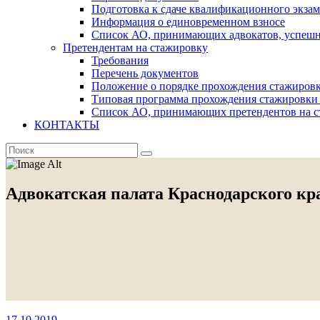
Подготовка к сдаче квалификационного экза
Информация о единовременном взносе
Список АО, принимающих адвокатов, успеш
Претендентам на стажировку
Требования
Перечень документов
Положение о порядке прохождения стажировк
Типовая программа прохождения стажировки 
Список АО, принимающих претендентов на с
КОНТАКТЫ
Адвокатская палата Краснодарского кр
17.10.2019