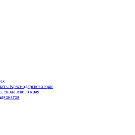
Follow us
ая
аты Краснодарского края
раснодарского края
адвокатов