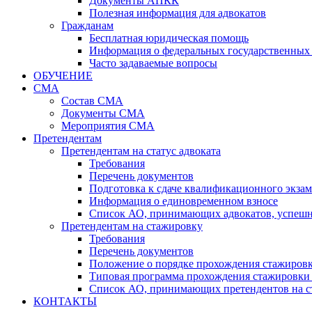
Документы АПКК
Полезная информация для адвокатов
Гражданам
Бесплатная юридическая помощь
Информация о федеральных государственных 
Часто задаваемые вопросы
ОБУЧЕНИЕ
СМА
Состав СМА
Документы СМА
Мероприятия СМА
Претендентам
Претендентам на статус адвоката
Требования
Перечень документов
Подготовка к сдаче квалификационного экза
Информация о единовременном взносе
Список АО, принимающих адвокатов, успеш
Претендентам на стажировку
Требования
Перечень документов
Положение о порядке прохождения стажировк
Типовая программа прохождения стажировки 
Список АО, принимающих претендентов на с
КОНТАКТЫ