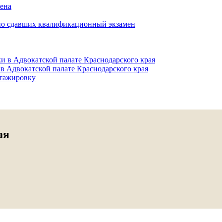
мена
но сдавших квалификационный экзамен
и в Адвокатской палате Краснодарского края
в Адвокатской палате Краснодарского края
тажировку
ая