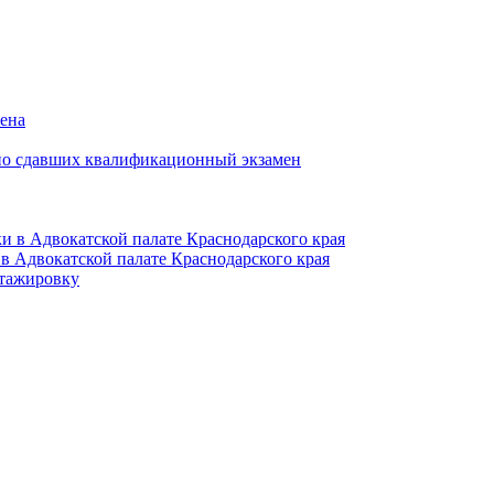
мена
но сдавших квалификационный экзамен
и в Адвокатской палате Краснодарского края
в Адвокатской палате Краснодарского края
тажировку