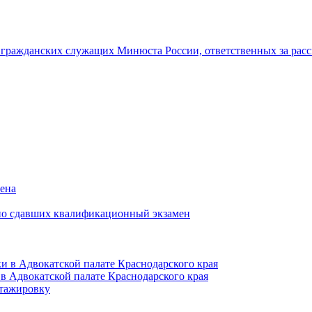
гражданских служащих Минюста России, ответственных за рас
мена
но сдавших квалификационный экзамен
и в Адвокатской палате Краснодарского края
в Адвокатской палате Краснодарского края
тажировку